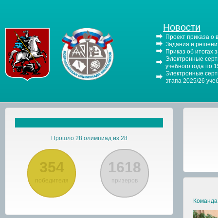
Новости
Проект приказа о
Задания и решения
Приказ об итогах 
Электронные серти
учебного года по 
Электронные серти
этапа 2025/26 уче
Прошло 28 олимпиад из 28
354
1618
победителя
призеров
Команда