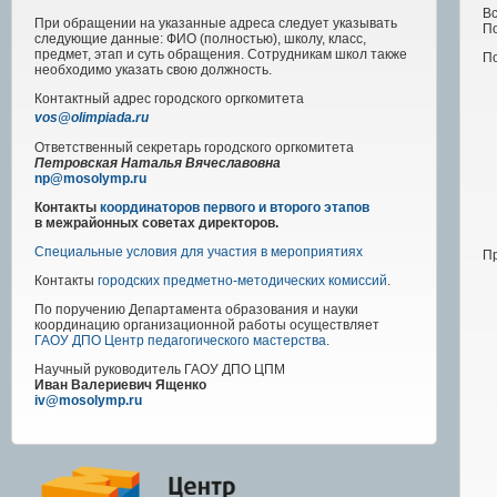
В
При обращении на указанные адреса следует указывать
По
следующие данные: ФИО (полностью), школу, класс,
предмет, этап и суть обращения. Сотрудникам школ также
П
необходимо указать свою должность.
Контактный адрес
городского
оргкомитета
vos@olimpiada.ru
Ответственный секретарь городского оргкомитета
Петровская Наталья Вячеславовна
np@mosolymp.ru
Контакты
координаторов первого и второго этапов
в межрайонных советах директоров.
Специальные условия для участия в мероприятиях
П
Контакты
городских предметно-методических комиссий
.
По поручению Департамента образования и науки
координацию организационной работы осуществляет
ГАОУ ДПО Центр педагогического мастерства
.
Научный руководитель
ГАОУ ДПО ЦПМ
Иван Валериевич Ященко
iv@mosolymp.ru