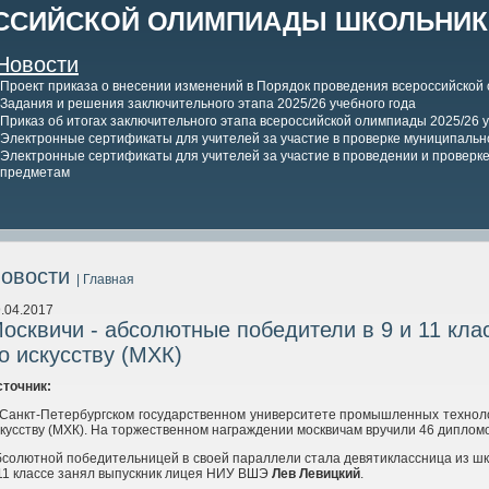
ССИЙСКОЙ ОЛИМПИАДЫ ШКОЛЬНИКО
Новости
Проект приказа о внесении изменений в Порядок проведения всероссийской
Задания и решения заключительного этапа 2025/26 учебного года
Приказ об итогах заключительного этапа всероссийской олимпиады 2025/26 у
Электронные сертификаты для учителей за участие в проверке муниципально
Электронные сертификаты для учителей за участие в проведении и проверке 
предметам
овости
| Главная
.04.2017
осквичи - абсолютные победители в 9 и 11 кл
о искусству (МХК)
сточник:
 Санкт-Петербургском государственном университете промышленных технол
кусству (МХК). На торжественном награждении москвичам вручили 46 дипломо
бсолютной победительницей
в своей параллели стала девятиклассница из 
11 классе занял выпускник лицея НИУ ВШЭ
Лев Левицкий
.