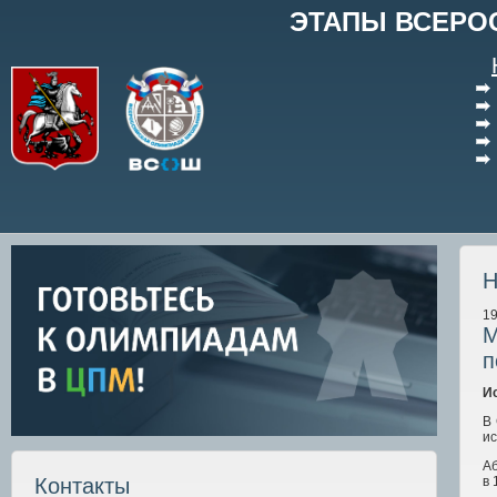
ЭТАПЫ ВСЕРО
Н
19
М
п
И
В
ис
А
в 
Контакты