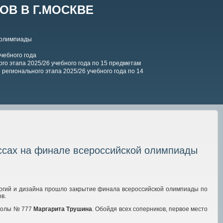
В В Г.МОСКВЕ
 олимпиады
чебного года
го этапа 2025/26 учебного года по 15 предметам
регионального этапа 2025/26 учебного года по 14
ассах на финале всероссийской олимпиады
огий и дизайна прошло закрытие финала всероссийской олимпиады по
в.
школы № 777
Маргарита Трушина
. Обойдя всех соперников, первое место