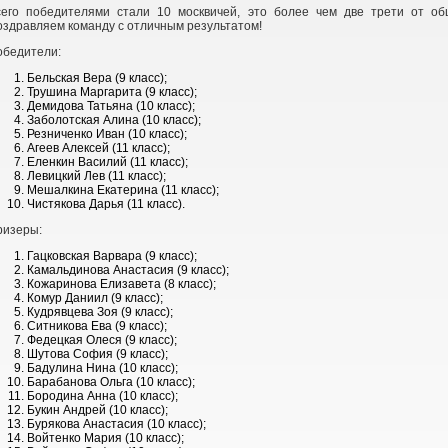
сего победителями стали 10 москвичей, это более чем две трети от об
здравляем команду с отличным результатом!
обедители:
Бельская Вера (9 класс);
Трушина Маргарита (9 класс);
Демидова Татьяна (10 класс);
Заболотская Алина (10 класс);
Резниченко Иван (10 класс);
Агеев Алексей (11 класс);
Еленкин Василий (11 класс);
Левицкий Лев (11 класс);
Мешалкина Екатерина (11 класс);
Чистякова Дарья (11 класс).
ризеры:
Гацковская Варвара (9 класс);
Камальдинова Анастасия (9 класс);
Кожаринова Елизавета (8 класс);
Комур Даниил (9 класс);
Кудрявцева Зоя (9 класс);
Ситникова Ева (9 класс);
Федецкая Олеся (9 класс);
Шутова София (9 класс);
Бадулина Нина (10 класс);
Барабанова Ольга (10 класс);
Бородина Анна (10 класс);
Букин Андрей (10 класс);
Бурякова Анастасия (10 класс);
Войтенко Мария (10 класс);