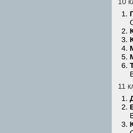
10 к
11 к