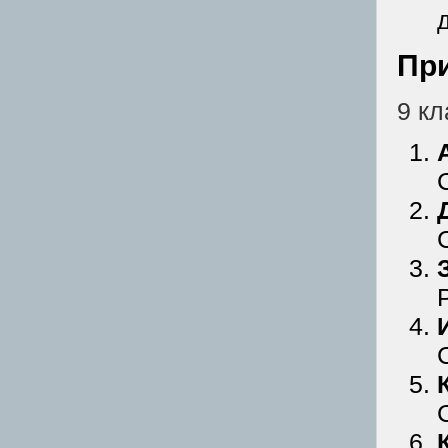
Пр
9 кл