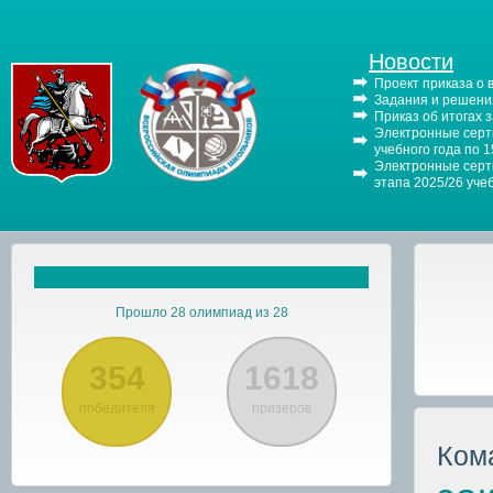
Новости
Проект приказа о
Задания и решения
Приказ об итогах 
Электронные серти
учебного года по 
Электронные серти
этапа 2025/26 уче
Прошло 28 олимпиад из 28
354
1618
победителя
призеров
Ком