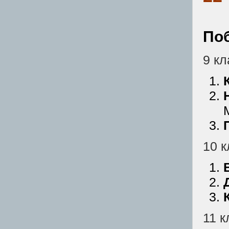
По
9 кл
10 к
11 к