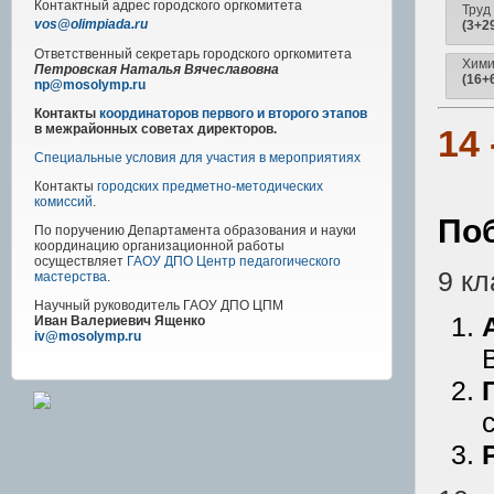
Контактный адрес
городского
оргкомитета
Труд
vos@olimpiada.ru
(3+2
Ответственный секретарь городского оргкомитета
Хим
Петровская Наталья Вячеславовна
(16+
np@mosolymp.ru
Контакты
координаторов первого и второго этапов
в межрайонных советах директоров.
14
Специальные условия для участия в мероприятиях
Контакты
городских предметно-методических
комиссий
.
По
По поручению Департамента образования и науки
координацию организационной работы
осуществляет
ГАОУ ДПО Центр педагогического
9 кл
мастерства
.
Научный руководитель
ГАОУ ДПО ЦПМ
Иван Валериевич Ященко
iv@mosolymp.ru