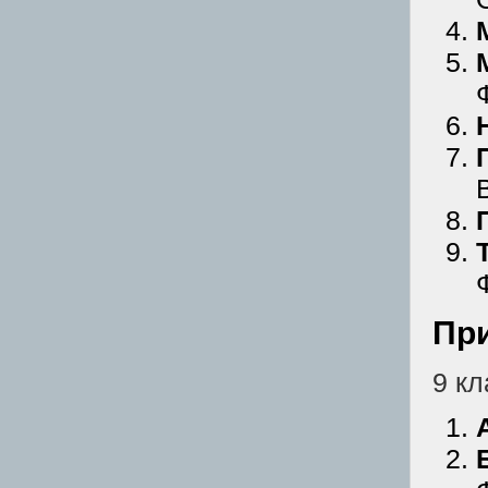
Пр
9 кл