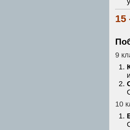
15
По
9 кл
10 к