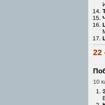
22
По
10 к