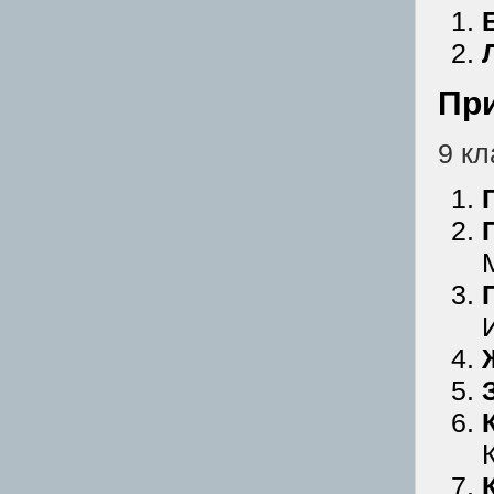
Пр
9 кл