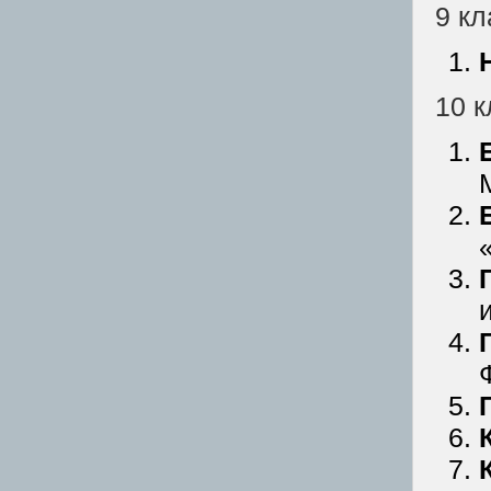
9 кл
10 к