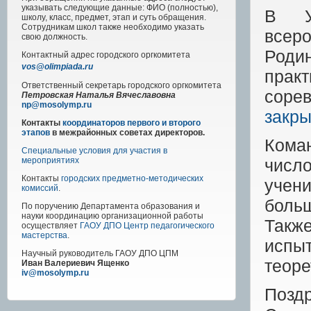
указывать следующие данные: ФИО (полностью),
В Ул
школу, класс, предмет, этап и суть обращения.
Сотрудникам школ также необходимо указать
всер
свою должность.
Роди
Контактный адрес
городского
оргкомитета
vos@olimpiada.ru
прак
Ответственный секретарь городского оргкомитета
соре
Петровская Наталья Вячеславовна
np@mosolymp.ru
закры
Контакты
координаторов первого и второго
этапов
в межрайонных советах директоров.
Кома
Специальные условия для участия в
число
мероприятиях
Контакты
городских предметно-методических
учени
комиссий
.
боль
По поручению Департамента образования и
науки координацию организационной работы
Такж
осуществляет
ГАОУ ДПО Центр педагогического
мастерства
.
испы
Научный руководитель
ГАОУ ДПО ЦПМ
теоре
Иван Валериевич Ященко
iv@mosolymp.ru
Поз