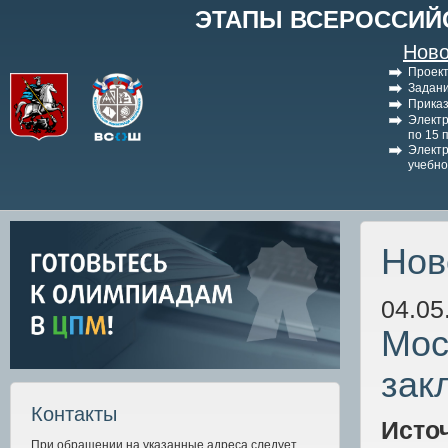
ЭТАПЫ ВСЕРОССИЙ
Ново
Проект
Задани
Приказ
Электр
по 15 
Электр
учебно
Нов
04.05
Мос
зак
Контакты
Исто
При обращении на указанные адреса следует