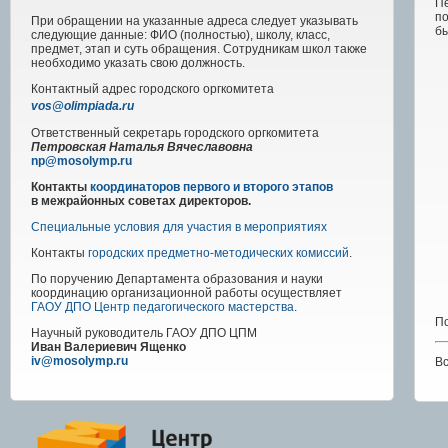
Пе
п
При обращении на указанные адреса следует указывать
б
следующие данные: ФИО (полностью), школу, класс,
предмет, этап и суть обращения. Сотрудникам школ также
необходимо указать свою должность.
Контактный адрес
городского
оргкомитета
vos@olimpiada.ru
Ответственный секретарь городского оргкомитета
Петровская Наталья Вячеславовна
np@mosolymp.ru
Контакты
координаторов первого и второго этапов
в межрайонных советах директоров.
Специальные условия для участия в мероприятиях
Контакты
городских предметно-методических комиссий
.
По поручению Департамента образования и науки
координацию организационной работы осуществляет
ГАОУ ДПО Центр педагогического мастерства
.
По
Научный руководитель
ГАОУ ДПО ЦПМ
Иван Валериевич Ященко
iv@mosolymp.ru
В