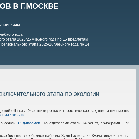
В В Г.МОСКВЕ
 олимпиады
чебного года
го этапа 2025/26 учебного года по 15 предметам
регионального этапа 2025/26 учебного года по 14
ключительного этапа по экологии
дской области. Участники решали теоретические задания и письменно
онии закрытия
.
у сборной
87 дипломов
. Победителями стали 14 ребят, призерами – 73
ассе больше всех баллов набрала Зиля Галиева из Курчатовской школы.