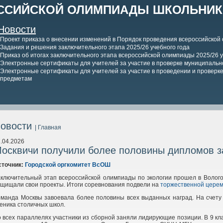
ССИЙСКОЙ ОЛИМПИАДЫ ШКОЛЬНИКО
Новости
Проект приказа о внесении изменений в Порядок проведения всероссийской
Задания и решения заключительного этапа 2025/26 учебного года
Приказ об итогах заключительного этапа всероссийской олимпиады 2025/26 у
Электронные сертификаты для учителей за участие в проверке муниципально
Электронные сертификаты для учителей за участие в проведении и проверке 
предметам
овости
| Главная
.04.2026
осквичи получили более половины дипломов за
сточник:
Городской оргкомитет ВсОШ
ключительный этап всероссийской олимпиады по экологии прошел в Волого
щищали свои проекты. Итоги соревнования подвели на
торжественной церем
оманда Москвы завоевала более половины всех выданных наград. На счет
еника столичных школ.
 всех параллелях участники из сборной заняли лидирующие позиции. В 9 кл