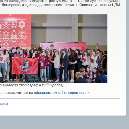
а из Кабардино-Балкарской республики. В 11 классе лучший результат
и Дектеренко и одиннадцатиклассника Никиты Юнисова из школы ЦПМ
о экологии (фотограф Юрий Фролов).
но ознакомиться на
официальном сайте соревнования
.
анице
.