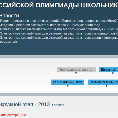
ССИЙСКОЙ ОЛИМПИАДЫ ШКОЛЬНИКО
Новости
Проект приказа о внесении изменений в Порядок проведения всероссийской
Задания и решения заключительного этапа 2025/26 учебного года
Приказ об итогах заключительного этапа всероссийской олимпиады 2025/26 у
Электронные сертификаты для учителей за участие в проверке муниципально
Электронные сертификаты для учителей за участие в проведении и проверке 
предметам
Пригласительный этап
Школьный 
▼
▼
Региональный этап
Заключительный э
▼
▼
кружной этап - 2013
| Главная
рхивная страница