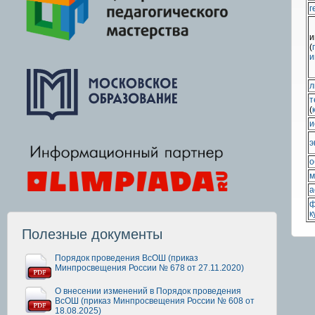
г
и
(
и
л
т
(
и
э
о
м
а
ф
к
Полезные документы
Порядок проведения ВсОШ (приказ
Минпросвещения России № 678 от 27.11.2020)
О внесении изменений в Порядок проведения
ВсОШ (приказ Минпросвещения России № 608 от
18.08.2025)