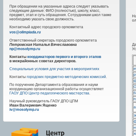
При обращении на указанные адреса следует указывать
следующие данные: ФИО (полностью), школу, класс,
предмет, этап и суть обращения. Сотрудникам школ также
На
необходимо указать свою должность.
о
Контактный адрес
городского
оргкомитета
vos@olimpiada.ru
Ответственный секретарь городского оргкомитета
Да
Петровская Наталья Вячеславовна
Ус
np@mosolymp.ru
Контакты
координаторов первого и второго этапов
в межрайонных советах директоров.
и
Специальные условия для участия в мероприятиях
р
Контакты
городских предметно-методических комиссий
.
ф
По поручению Департамента образования и науки
координацию организационной работы осуществляет
б
ГАОУ ДПО Центр педагогического мастерства
.
п
Научный руководитель
ГАОУ ДПО ЦПМ
Иван Валериевич Ященко
а
iv@mosolymp.ru
э
ф
н
х