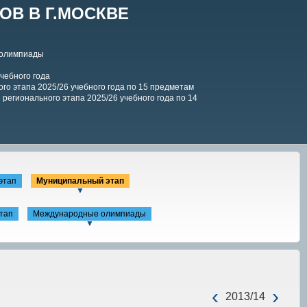
В В Г.МОСКВЕ
 олимпиады
чебного года
го этапа 2025/26 учебного года по 15 предметам
регионального этапа 2025/26 учебного года по 14
этап
Муниципальный этап
▼
тап
Международные олимпиады
▼
‹
›
2013/14