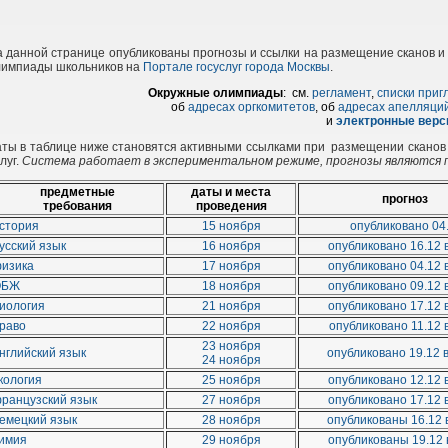
 данной странице опубликованы прогнозы и ссылки на размещение сканов и 
лимпиады школьников на
Портале госуслуг города Москвы
.
Окружные олимпиады
: см.
регламент
,
списки при
об
адресах оргкомитетов
, об
адресах апелляци
и
электронные верс
ты в таблице ниже становятся активными ссылками при размещении сканов 
луг.
Система работает в экспериментальном режиме, прогнозы являются 
предметные
даты и места
прогноз
требования
проведения
стория
15 ноября
опубликовано 04
усский язык
16 ноября
опубликовано 16.12 в
изика
17 ноября
опубликовано 04.12 в
ОБЖ
18 ноября
опубликовано 09.12 в
иология
21 ноября
опубликовано 17.12 в
раво
22 ноября
опубликовано 11.12 в
23 ноября
нглийский язык
опубликовано 19.12 
24 ноября
кология
25 ноября
опубликовано 12.12 в
ранцузский язык
27 ноября
опубликовано 17.12 в
емецкий язык
28 ноября
опубликованы 16.12 
имия
29 ноября
опубликованы 19.12 