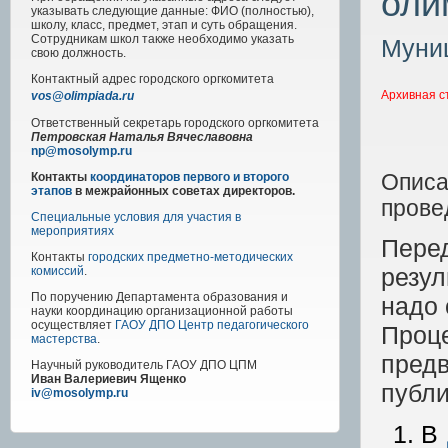
оли
указывать следующие данные: ФИО (полностью),
школу, класс, предмет, этап и суть обращения.
Сотрудникам школ также необходимо указать
Муниц
свою должность.
Контактный адрес
городского
оргкомитета
Архивная с
vos@olimpiada.ru
Ответственный секретарь городского оргкомитета
Петровская Наталья Вячеславовна
np@mosolymp.ru
Описа
Контакты
координаторов первого и второго
этапов
в межрайонных советах директоров.
прове
Специальные условия для участия в
мероприятиях
Перед
Контакты
городских предметно-методических
резул
комиссий
.
По поручению Департамента образования и
надо 
науки координацию организационной работы
осуществляет
ГАОУ ДПО Центр педагогического
Проце
мастерства
.
предв
Научный руководитель
ГАОУ ДПО ЦПМ
Иван Валериевич Ященко
публи
iv@mosolymp.ru
В