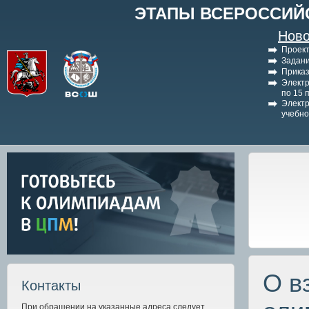
ЭТАПЫ ВСЕРОССИЙ
Ново
Проект
Задани
Приказ
Электр
по 15 
Электр
учебно
О в
Контакты
При обращении на указанные адреса следует