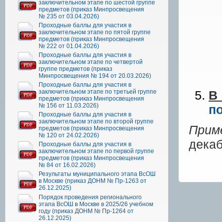
заключительном этапе по шестой группе
предметов (приказ Минпросвещения
№ 235 от 03.04.2026)
Проходные баллы для участия в
заключительном этапе по пятой группе
предметов (приказ Минпросвещения
№ 222 от 01.04.2026)
Проходные баллы для участия в
заключительном этапе по четвертой
группе предметов (приказ
Минпросвещения № 194 от 20.03.2026)
Проходные баллы для участия в
заключительном этапе по третьей группе
В
предметов (приказ Минпросвещения
№ 156 от 11.03.2026)
п
Проходные баллы для участия в
заключительном этапе по второй группе
Прим
предметов (приказ Минпросвещения
№ 120 от 24.02.2026)
декаб
Проходные баллы для участия в
заключительном этапе по первой группе
срок
предметов (приказ Минпросвещения
№ 84 от 16.02.2026)
Результаты муниципального этапа ВсОШ
в Москве (приказ ДОНМ № Пр-1263 от
26.12.2025)
Порядок проведения регионального
этапа ВсОШ в Москве в 2025/26 учебном
году (приказ ДОНМ № Пр-1264 от
26.12.2025)