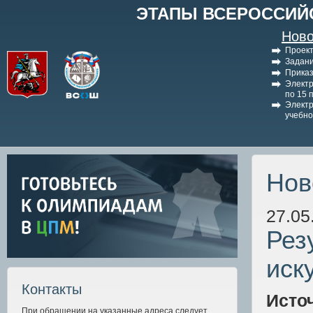
ЭТАПЫ ВСЕРОССИЙ
Ново
Проект
Задани
Приказ
Электр
по 15 
Электр
учебно
Нов
27.05
Рез
иск
Контакты
Исто
При обращении на указанные адреса следует