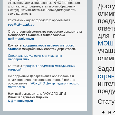
указывать следующие данные: ФИО (полностью),
Дост
школу, класс, предмет, этап и суть обращения.
Сотрудникам школ также необходимо указать
олим
свою должность.
пред
Контактный адрес
городского
оргкомитета
vos@olimpiada.ru
ответ
Ответственный секретарь городского оргкомитета
Для 
Петровская Наталья Вячеславовна
np@mosolymp.ru
МЭШ
Контакты
координаторов первого и второго
учащ
этапов
в межрайонных советах директоров.
Специальные условия для участия в
олимп
мероприятиях
Контакты
городских предметно-методических
Зада
комиссий
.
стра
По поручению Департамента образования и
науки координацию организационной работы
инте
осуществляет
ГАОУ ДПО Центр педагогического
мастерства
.
пред
Научный руководитель
ГАОУ ДПО ЦПМ
Иван Валериевич Ященко
Стату
iv@mosolymp.ru
в 