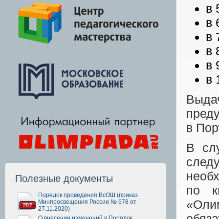
в 
в 
в 
в 
в 
в 
Выда
преду
в Пор
В сл
след
необ
Полезные документы
по к
Порядок проведения ВсОШ (приказ
«Оли
Минпросвещения России № 678 от
27.11.2020)
обяза
О внесении изменений в Порядок