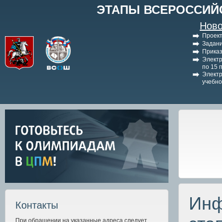
ЭТАПЫ ВСЕРОССИЙ
Ново
Проект
Задани
Приказ
Электр
по 15 
Электр
учебно
Инф
Контакты
При обращении на указанные адреса следует