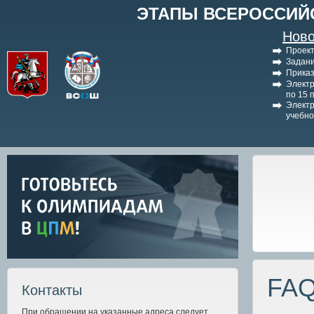
ЭТАПЫ ВСЕРОССИЙ
Ново
Проект
Задани
Приказ
Электр
по 15 
Электр
учебно
FAQ
Контакты
При обращении на указанные адреса следует