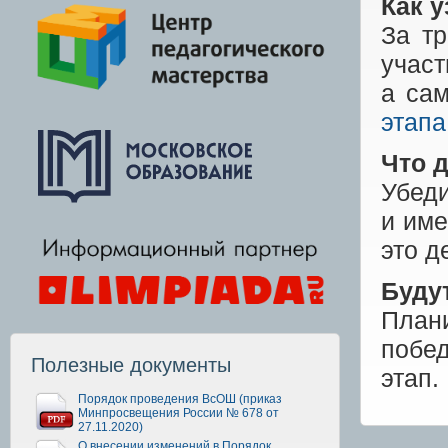
Как 
За т
учас
а са
этапа
Что 
Убеди
и име
это д
Буду
Плани
побед
Полезные документы
этап.
Порядок проведения ВсОШ (приказ
Минпросвещения России № 678 от
27.11.2020)
О внесении изменений в Порядок