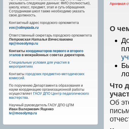
указывать следующие данные: ФИО (полностью),
Архивная с
школу, класс, предмет, этап и суть обращения.
Сотрудникам школ также необходимо указать
свою должность.
Контактный адрес
городского
оргкомитета
О че
vos@olimpiada.ru
Ответственный секретарь городского оргкомитета
Д
Петровская Наталья Вячеславовна
np@mosolymp.ru
пл
Контакты
координаторов первого и второго
уч
этапов
в межрайонных советах директоров.
Специальные условия для участия в
Бы
мероприятиях
ло
Контакты
городских предметно-методических
комиссий
.
Что 
По поручению Департамента образования и
науки координацию организационной работы
учас
осуществляет
ГАОУ ДПО Центр педагогического
мастерства
.
Об эт
Научный руководитель
ГАОУ ДПО ЦПМ
письм
Иван Валериевич Ященко
iv@mosolymp.ru
отчес