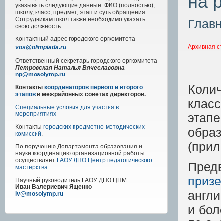
на 
указывать следующие данные: ФИО (полностью),
школу, класс, предмет, этап и суть обращения.
Сотрудникам школ также необходимо указать
Глав
свою должность.
Контактный адрес
городского
оргкомитета
Архивная с
vos@olimpiada.ru
Ответственный секретарь городского оргкомитета
Петровская Наталья Вячеславовна
np@mosolymp.ru
Колич
Контакты
координаторов первого и второго
этапов
в межрайонных советах директоров.
кла
Специальные условия для участия в
мероприятиях
эта
Контакты
городских предметно-методических
обра
комиссий
.
(при
По поручению Департамента образования и
науки координацию организационной работы
осуществляет
ГАОУ ДПО Центр педагогического
Пред
мастерства
.
приз
Научный руководитель
ГАОУ ДПО ЦПМ
Иван Валериевич Ященко
англи
iv@mosolymp.ru
и бол