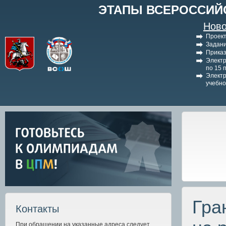
ЭТАПЫ ВСЕРОССИЙ
Ново
Проект
Задани
Приказ
Электр
по 15 
Электр
учебно
Гра
Контакты
При обращении на указанные адреса следует