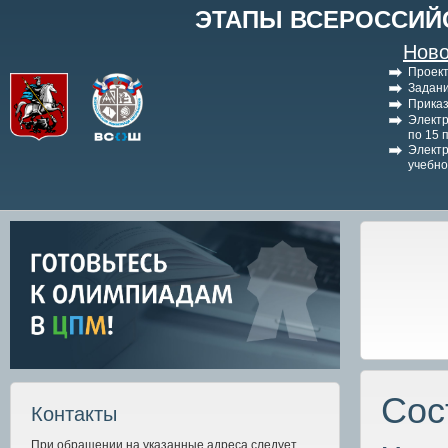
ЭТАПЫ ВСЕРОССИЙ
Ново
Проект
Задани
Приказ
Электр
по 15 
Электр
учебно
Сос
Контакты
При обращении на указанные адреса следует