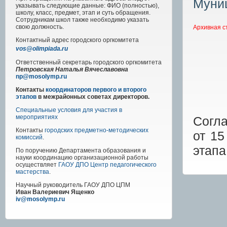
Муниц
указывать следующие данные: ФИО (полностью),
школу, класс, предмет, этап и суть обращения.
Сотрудникам школ также необходимо указать
свою должность.
Архивная с
Контактный адрес
городского
оргкомитета
vos@olimpiada.ru
Ответственный секретарь городского оргкомитета
Петровская Наталья Вячеславовна
np@mosolymp.ru
Контакты
координаторов первого и второго
этапов
в межрайонных советах директоров.
Специальные условия для участия в
мероприятиях
Согл
Контакты
городских предметно-методических
от 15
комиссий
.
этапа
По поручению Департамента образования и
науки координацию организационной работы
осуществляет
ГАОУ ДПО Центр педагогического
мастерства
.
Научный руководитель
ГАОУ ДПО ЦПМ
Иван Валериевич Ященко
iv@mosolymp.ru