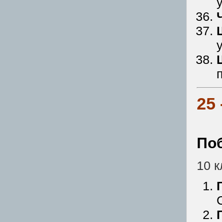
25
По
10 к