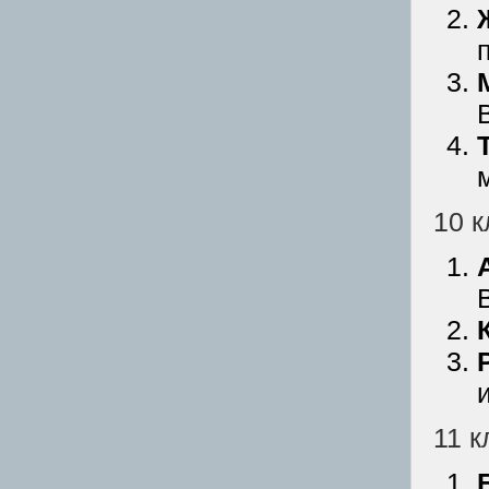
10 к
11 к