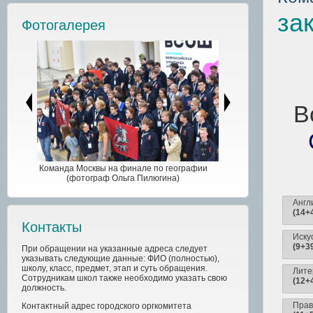
за
Фотогалерея
В
Команда Москвы на финале по географии
(фотограф Ольга Пилюгина)
Англ
(14+
Контакты
Иску
(9+3
При обращении на указанные адреса следует
указывать следующие данные: ФИО (полностью),
школу, класс, предмет, этап и суть обращения.
Лите
Сотрудникам школ также необходимо указать свою
(12+
должность.
Пра
Контактный адрес
городского
оргкомитета