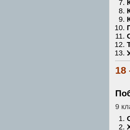
18
По
9 кл