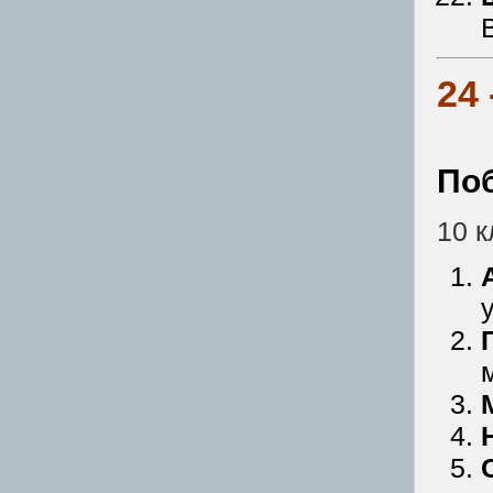
24
По
10 к