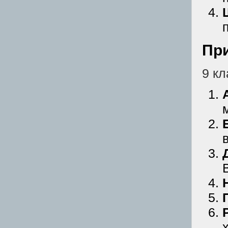
Пр
9 кл