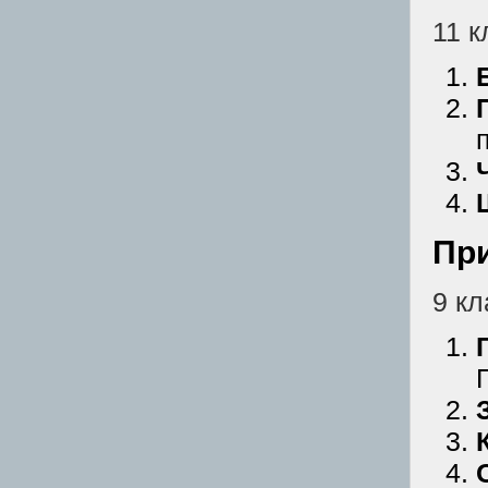
11 к
Пр
9 кл