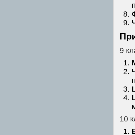
Пр
9 кл
10 к