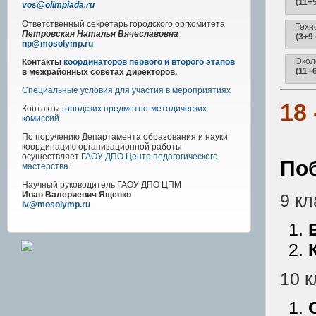
(11+
vos@olimpiada.ru
Ответственный секретарь городского оргкомитета
Техн
Петровская Наталья Вячеславовна
(3+9 
np@mosolymp.ru
Экол
Контакты
координаторов первого и второго этапов
(11+
в межрайонных советах директоров.
Специальные условия для участия в мероприятиях
18
Контакты
городских предметно-методических
комиссий
.
По поручению Департамента образования и науки
координацию организационной работы
осуществляет
ГАОУ ДПО Центр педагогического
По
мастерства
.
Научный руководитель
ГАОУ ДПО ЦПМ
Иван Валериевич Ященко
9 кл
iv@mosolymp.ru
10 к