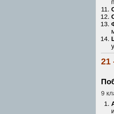
21
По
9 кл