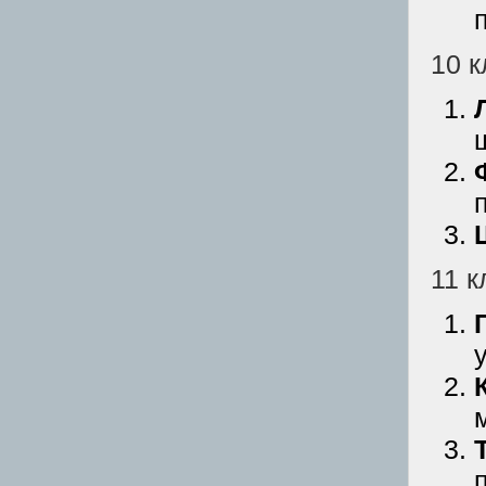
10 к
11 к