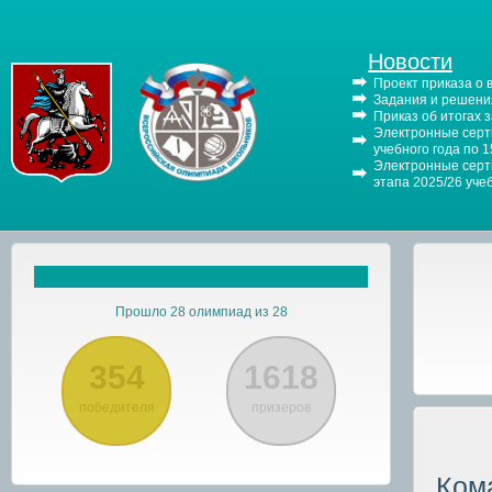
Новости
Проект приказа о
Задания и решения
Приказ об итогах 
Электронные серти
учебного года по 
Электронные серти
этапа 2025/26 уче
Прошло 28 олимпиад из 28
354
1618
победителя
призеров
Ком