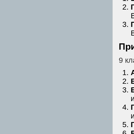
Пр
9 кл