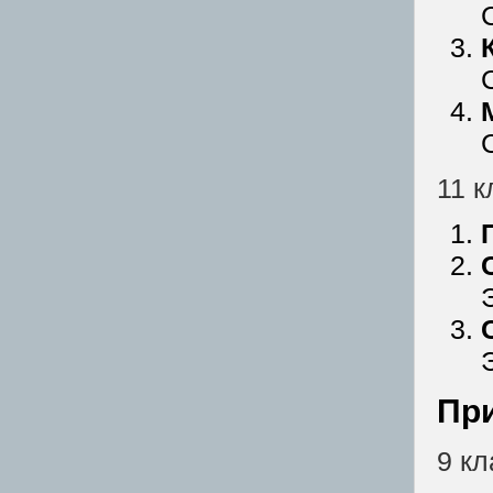
11 к
Пр
9 кл