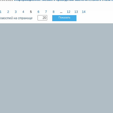
1
2
3
4
5
6
7
8
...
12
13
14
Показать
овостей на странице