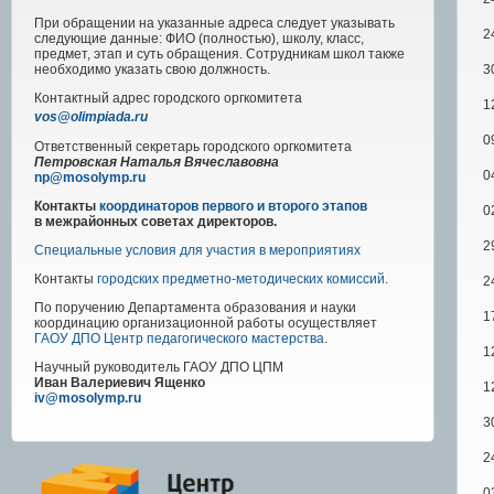
При обращении на указанные адреса следует указывать
2
следующие данные: ФИО (полностью), школу, класс,
предмет, этап и суть обращения. Сотрудникам школ также
3
необходимо указать свою должность.
Контактный адрес
городского
оргкомитета
1
vos@olimpiada.ru
0
Ответственный секретарь городского оргкомитета
Петровская Наталья Вячеславовна
0
np@mosolymp.ru
Контакты
координаторов первого и второго этапов
0
в межрайонных советах директоров.
2
Специальные условия для участия в мероприятиях
Контакты
городских предметно-методических комиссий
.
2
По поручению Департамента образования и науки
1
координацию организационной работы осуществляет
ГАОУ ДПО Центр педагогического мастерства
.
1
Научный руководитель
ГАОУ ДПО ЦПМ
Иван Валериевич Ященко
1
iv@mosolymp.ru
3
2
0