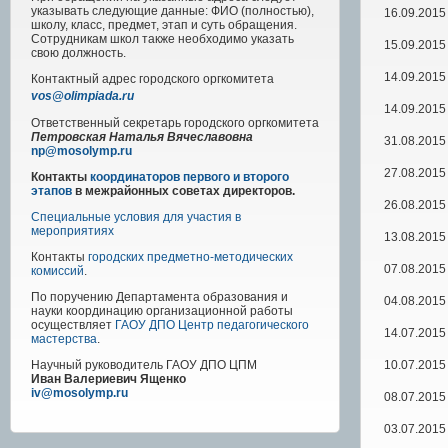
указывать следующие данные: ФИО (полностью),
16.09.2015
школу, класс, предмет, этап и суть обращения.
Сотрудникам школ также необходимо указать
15.09.2015
свою должность.
14.09.2015
Контактный адрес
городского
оргкомитета
vos@olimpiada.ru
14.09.2015
Ответственный секретарь городского оргкомитета
Петровская Наталья Вячеславовна
31.08.2015
np@mosolymp.ru
27.08.2015
Контакты
координаторов первого и второго
этапов
в межрайонных советах директоров.
26.08.2015
Специальные условия для участия в
мероприятиях
13.08.2015
Контакты
городских предметно-методических
07.08.2015
комиссий
.
По поручению Департамента образования и
04.08.2015
науки координацию организационной работы
осуществляет
ГАОУ ДПО Центр педагогического
14.07.2015
мастерства
.
10.07.2015
Научный руководитель
ГАОУ ДПО ЦПМ
Иван Валериевич Ященко
iv@mosolymp.ru
08.07.2015
03.07.2015