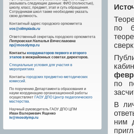
указывать следующие данные: ФИО (полностью),
Исто
школу, класс, предмет, этап и суть обращения.
Сотрудникам школ также необходимо указать
свою должность.
Теоре
Контактный адрес
городского
оргкомитета
по б
vos@olimpiada.ru
теор
Ответственный секретарь городского оргкомитета
Петровская Наталья Вячеславовна
сверк
np@mosolymp.ru
Контакты
координаторов первого и второго
Публи
этапов
в межрайонных советах директоров.
каби
Специальные условия для участия в
мероприятиях
февр
Контакты
городских предметно-методических
комиссий
.
по п
По поручению Департамента образования и
засчи
науки координацию организационной работы
осуществляет
ГАОУ ДПО Центр педагогического
мастерства
.
В ли
Научный руководитель
ГАОУ ДПО ЦПМ
ответ
Иван Валериевич Ященко
iv@mosolymp.ru
ним 
приг