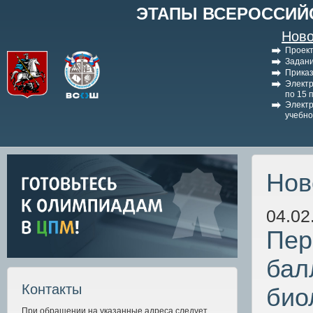
ЭТАПЫ ВСЕРОССИЙ
Ново
Проект
Задани
Приказ
Электр
по 15 
Электр
учебно
Нов
04.02
Пер
бал
Контакты
био
При обращении на указанные адреса следует