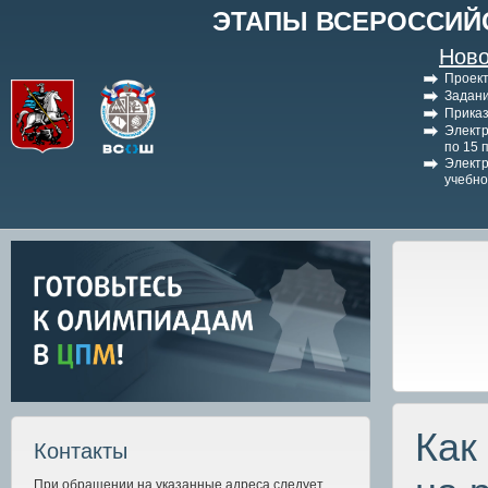
ЭТАПЫ ВСЕРОССИЙ
Ново
Проект
Задани
Приказ
Электр
по 15 
Электр
учебно
Как
Контакты
При обращении на указанные адреса следует