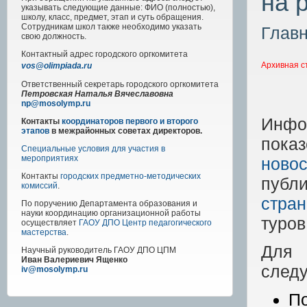
на 
указывать следующие данные: ФИО (полностью),
школу, класс, предмет, этап и суть обращения.
Сотрудникам школ также необходимо указать
Глав
свою должность.
Контактный адрес
городского
оргкомитета
Архивная с
vos@olimpiada.ru
Ответственный секретарь городского оргкомитета
Петровская Наталья Вячеславовна
np@mosolymp.ru
Инфо
Контакты
координаторов первого и второго
этапов
в межрайонных советах директоров.
пока
Специальные условия для участия в
мероприятиях
новос
Контакты
городских предметно-методических
публ
комиссий
.
стра
По поручению Департамента образования и
науки координацию организационной работы
туров
осуществляет
ГАОУ ДПО Центр педагогического
мастерства
.
Для 
Научный руководитель
ГАОУ ДПО ЦПМ
Иван Валериевич Ященко
след
iv@mosolymp.ru
По