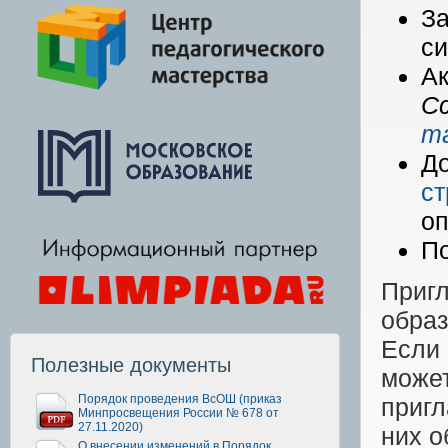
З
си
Ак
Сс
т
Д
ст
оп
По
Приг
обра
Если 
Полезные документы
може
Порядок проведения ВсОШ (приказ
пригл
Минпросвещения России № 678 от
27.11.2020)
них о
О внесении изменений в Порядок