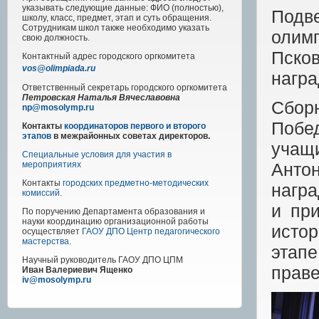
указывать следующие данные: ФИО (полностью),
Подв
школу, класс, предмет, этап и суть обращения.
Сотрудникам школ также необходимо указать
олим
свою должность.
Пско
Контактный адрес
городского
оргкомитета
vos@olimpiada.ru
награ
Ответственный секретарь городского оргкомитета
Петровская Наталья Вячеславовна
Сбо
np@mosolymp.ru
Побед
Контакты
координаторов первого и второго
этапов
в межрайонных советах директоров.
учащи
Специальные условия для участия в
Анто
мероприятиях
Контакты
городских предметно-методических
награ
комиссий
.
и пр
По поручению Департамента образования и
науки координацию организационной работы
исто
осуществляет
ГАОУ ДПО Центр педагогического
мастерства
.
этапе
Научный руководитель
ГАОУ ДПО ЦПМ
праве
Иван Валериевич Ященко
iv@mosolymp.ru