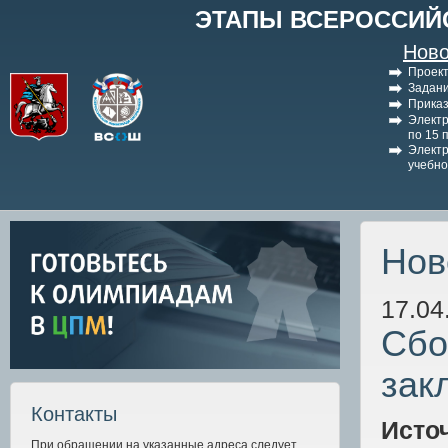
ЭТАПЫ ВСЕРОССИЙ
Ново
Проект
Задани
Приказ
Электр
по 15 
Электр
учебно
Нов
17.04
Сбо
зак
Контакты
Исто
При обращении на указанные адреса следует