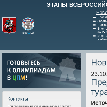
ЭТАПЫ ВСЕРОССИЙ
Ново
Проект
Задани
Приказ
Электр
по 15 
Электр
учебно
Нов
23.10
Пре
тур
Контакты
Исто
При обращении на указанные адреса следует