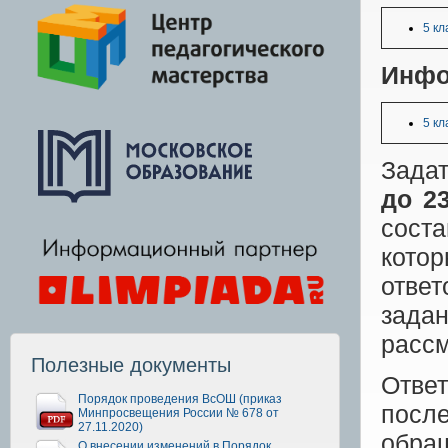
5 кл
Инфо
5 кл
Зада
до
2
сост
кото
отве
задан
рассм
Полезные документы
Ответ
Порядок проведения ВсОШ (приказ
посл
Минпросвещения России № 678 от
27.11.2020)
обра
О внесении изменений в Порядок