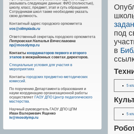
указывать следующие данные: ФИО (полностью),
Опуб
школу, класс, предмет, этап и суть обращения.
Сотрудникам школ также необходимо указать
школь
свою должность.
задан
Контактный адрес
городского
оргкомитета
vos@olimpiada.ru
под с
Ответственный секретарь городского оргкомитета
учас
Петровская Наталья Вячеславовна
np@mosolymp.ru
в
Биб
Контакты
координаторов первого и второго
ссылк
этапов
в межрайонных советах директоров.
Специальные условия для участия в
Техни
мероприятиях
Контакты
городских предметно-методических
комиссий
.
5 кл
По поручению Департамента образования и
науки координацию организационной работы
осуществляет
ГАОУ ДПО Центр педагогического
Культ
мастерства
.
Научный руководитель
ГАОУ ДПО ЦПМ
Иван Валериевич Ященко
5 кл
iv@mosolymp.ru
Робо