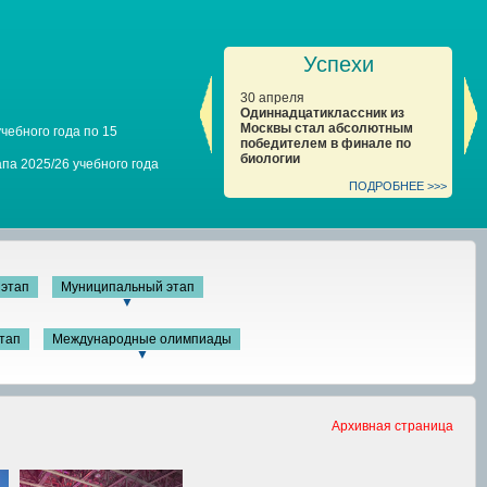
Успехи
30 апреля
30
Одиннадцатиклассник из
Мо
Москвы стал абсолютным
ди
чебного года по 15
победителем в финале по
ол
биологии
об
па 2025/26 учебного года
ПОДРОБНЕЕ >>>
этап
Муниципальный этап
▼
тап
Международные олимпиады
▼
Архивная страница