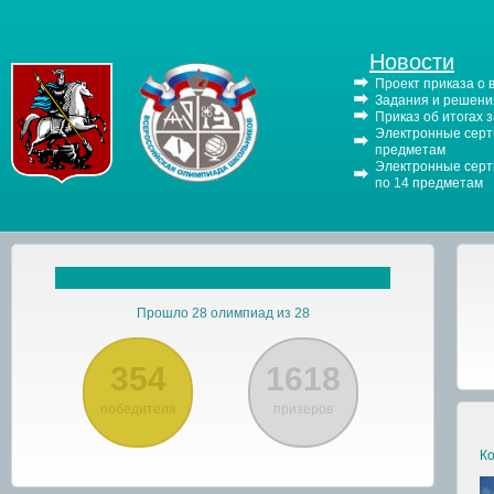
Новости
Проект приказа о
Задания и решения
Приказ об итогах 
Электронные серти
предметам
Электронные серти
по 14 предметам
Прошло 28 олимпиад из 28
354
1618
победителя
призеров
Ко