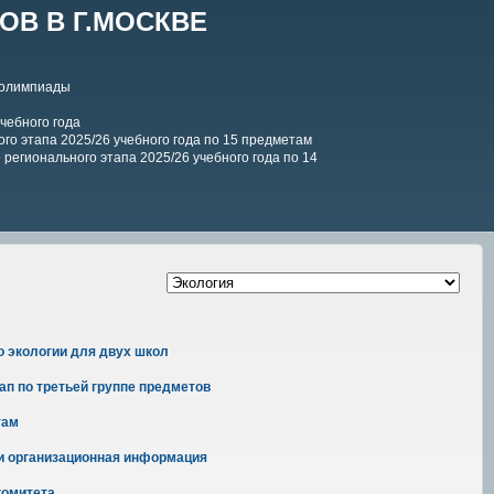
В В Г.МОСКВЕ
 олимпиады
чебного года
го этапа 2025/26 учебного года по 15 предметам
регионального этапа 2025/26 учебного года по 14
о экологии для двух школ
п по третьей группе предметов
там
 и организационная информация
комитета