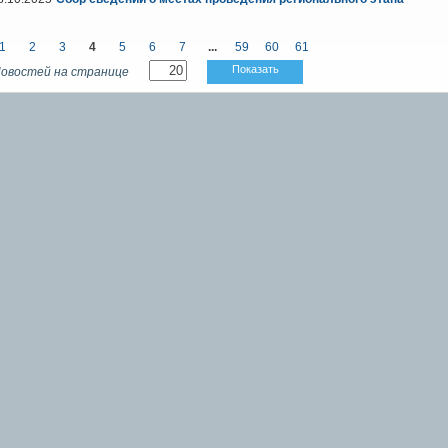
1
2
3
4
5
6
7
...
59
60
61
Показать
овостей на странице