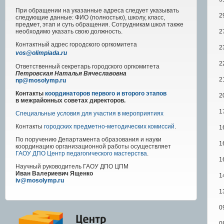
При обращении на указанные адреса следует указывать
2
следующие данные: ФИО (полностью), школу, класс,
предмет, этап и суть обращения. Сотрудникам школ также
2
необходимо указать свою должность.
Контактный адрес
городского
оргкомитета
2
vos@olimpiada.ru
2
Ответственный секретарь городского оргкомитета
Петровская Наталья Вячеславовна
2
np@mosolymp.ru
Контакты
координаторов первого и второго этапов
2
в межрайонных советах директоров.
1
Специальные условия для участия в мероприятиях
Контакты
городских предметно-методических комиссий
.
1
По поручению Департамента образования и науки
1
координацию организационной работы осуществляет
ГАОУ ДПО Центр педагогического мастерства
.
1
Научный руководитель
ГАОУ ДПО ЦПМ
Иван Валериевич Ященко
1
iv@mosolymp.ru
1
0
0