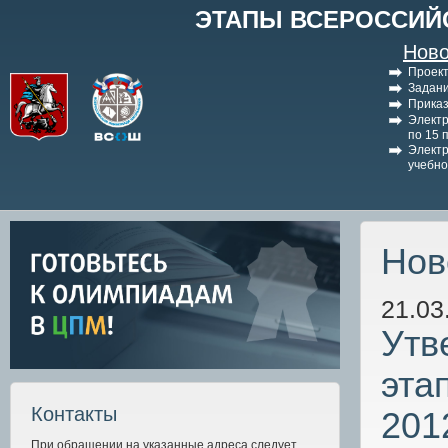
ЭТАПЫ ВСЕРОССИЙ
Ново
Проект
Задани
Приказ
Электр
по 15 
Электр
учебно
Нов
21.03
Утв
эта
Контакты
201
При обращении на указанные адреса следует