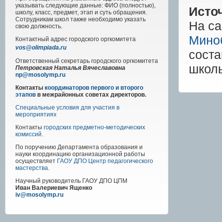
указывать следующие данные: ФИО (полностью),
Исто
школу, класс, предмет, этап и суть обращения.
Сотрудникам школ также необходимо указать
На с
свою должность.
Миноб
Контактный адрес
городского
оргкомитета
vos@olimpiada.ru
соста
Ответственный секретарь городского оргкомитета
школь
Петровская Наталья Вячеславовна
np@mosolymp.ru
Контакты
координаторов первого и второго
этапов
в межрайонных советах директоров.
Специальные условия для участия в
мероприятиях
Контакты
городских предметно-методических
комиссий
.
По поручению Департамента образования и
науки координацию организационной работы
осуществляет
ГАОУ ДПО Центр педагогического
мастерства
.
Научный руководитель
ГАОУ ДПО ЦПМ
Иван Валериевич Ященко
iv@mosolymp.ru