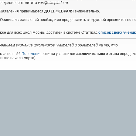
родского оргкомитета
vos@olimpiada.ru
.
. Заявления принимаются
ДО 11 ФЕВРАЛЯ
включительно.
 Оригиналы заявлений необходимо предоставить в окружной оргкомитет
не п
кже для всех школ Москвы доступен в системе Статград
список своих ученик
________________________________________________________________
бращаем внимание школьников, учителей и родителей на то, что
гласно п. 56
Положения
, списки участников
заключительного этапа
определя
ньше начала марта).