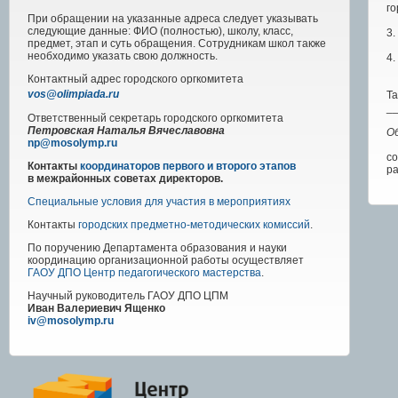
го
При обращении на указанные адреса следует указывать
следующие данные: ФИО (полностью), школу, класс,
3
предмет, этап и суть обращения. Сотрудникам школ также
необходимо указать свою должность.
4.
Контактный адрес
городского
оргкомитета
vos@olimpiada.ru
Та
_
Ответственный секретарь городского оргкомитета
Петровская Наталья Вячеславовна
О
np@mosolymp.ru
со
Контакты
координаторов первого и второго этапов
ра
в межрайонных советах директоров.
Специальные условия для участия в мероприятиях
Контакты
городских предметно-методических комиссий
.
По поручению Департамента образования и науки
координацию организационной работы осуществляет
ГАОУ ДПО Центр педагогического мастерства
.
Научный руководитель
ГАОУ ДПО ЦПМ
Иван Валериевич Ященко
iv@mosolymp.ru