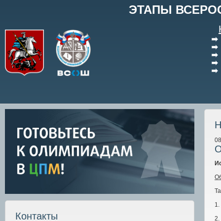
ЭТАПЫ ВСЕРО
Н
08
О
И
О
Т
1
Контакты
2.