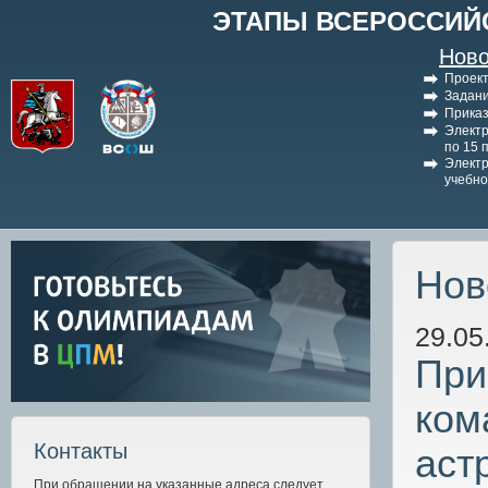
ЭТАПЫ ВСЕРОССИЙ
Ново
Проект
Задани
Приказ
Электр
по 15 
Электр
учебно
Нов
29.05
При
ком
Контакты
аст
При обращении на указанные адреса следует