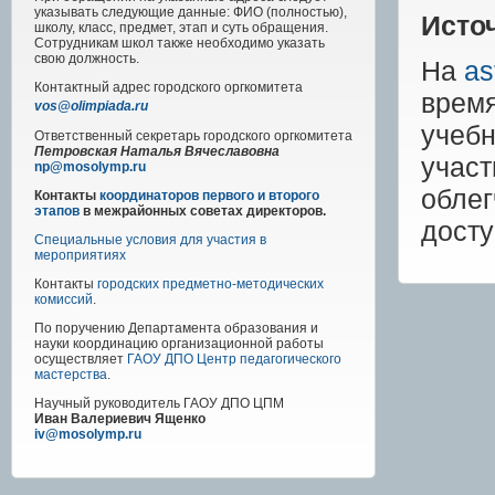
указывать следующие данные: ФИО (полностью),
Исто
школу, класс, предмет, этап и суть обращения.
Сотрудникам школ также необходимо указать
свою должность.
На
as
Контактный адрес
городского
оргкомитета
время
vos@olimpiada.ru
учеб
Ответственный секретарь городского оргкомитета
Петровская Наталья Вячеславовна
учас
np@mosolymp.ru
обле
Контакты
координаторов первого и второго
этапов
в межрайонных советах директоров.
дост
Специальные условия для участия в
мероприятиях
Контакты
городских предметно-методических
комиссий
.
По поручению Департамента образования и
науки координацию организационной работы
осуществляет
ГАОУ ДПО Центр педагогического
мастерства
.
Научный руководитель
ГАОУ ДПО ЦПМ
Иван Валериевич Ященко
iv@mosolymp.ru