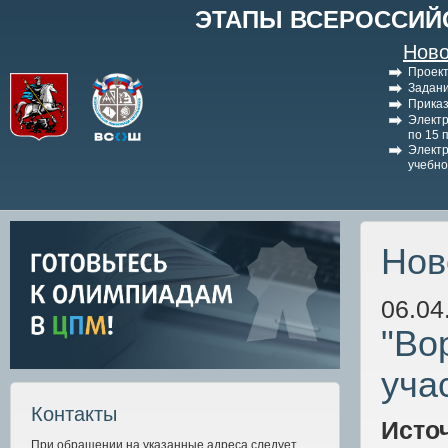
ЭТАПЫ ВСЕРОССИЙ
Ново
Проект
Задани
Приказ
Электр
по 15 
Электр
учебно
Нов
06.04
"Во
уча
Контакты
Исто
При обращении на указанные адреса следует