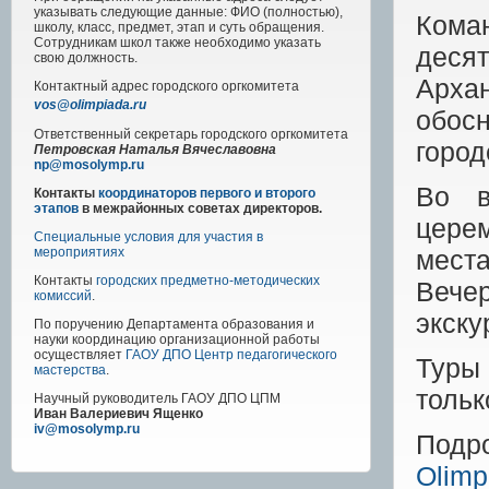
указывать следующие данные: ФИО (полностью),
Кома
школу, класс, предмет, этап и суть обращения.
Сотрудникам школ также необходимо указать
десят
свою должность.
Арха
Контактный адрес
городского
оргкомитета
vos@olimpiada.ru
обос
Ответственный секретарь городского оргкомитета
город
Петровская Наталья Вячеславовна
np@mosolymp.ru
Во в
Контакты
координаторов первого и второго
этапов
в межрайонных советах директоров.
цере
Специальные условия для участия в
места
мероприятиях
Контакты
городских предметно-методических
Вече
комиссий
.
экску
По поручению Департамента образования и
науки координацию организационной работы
осуществляет
ГАОУ ДПО Центр педагогического
Туры
мастерства
.
тольк
Научный руководитель
ГАОУ ДПО ЦПМ
Иван Валериевич Ященко
iv@mosolymp.ru
Подр
Olimp