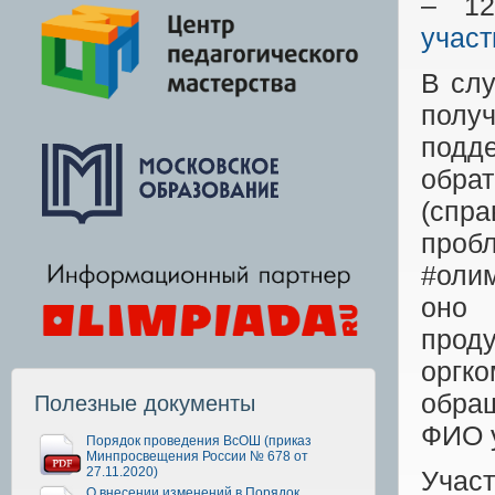
– 12
участ
В слу
получ
подд
обра
(спра
проб
#оли
оно 
про
оргк
обра
Полезные документы
ФИО у
Порядок проведения ВсОШ (приказ
Минпросвещения России № 678 от
27.11.2020)
Участ
О внесении изменений в Порядок