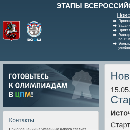
ЭТАПЫ ВСЕРОССИЙ
Ново
Проект
Задани
Приказ
Электр
по 15 
Электр
учебно
Нов
15.05
Ста
Исто
Контакты
Стар
При обращении на указанные адреса следует