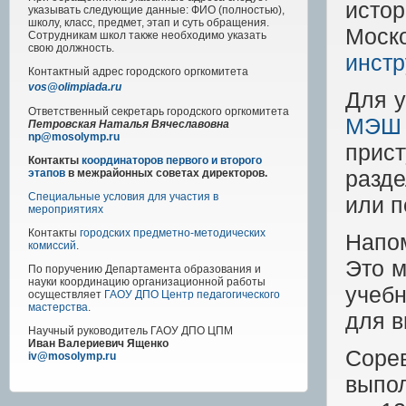
исто
указывать следующие данные: ФИО (полностью),
школу, класс, предмет, этап и суть обращения.
Моско
Сотрудникам школ также необходимо указать
свою должность.
инстр
Контактный адрес
городского
оргкомитета
vos@olimpiada.ru
Для у
Ответственный секретарь городского оргкомитета
МЭШ
Петровская Наталья Вячеславовна
np@mosolymp.ru
прис
Контакты
координаторов первого и второго
разд
этапов
в межрайонных советах директоров.
Специальные условия для участия в
или п
мероприятиях
Контакты
городских предметно-методических
Напом
комиссий
.
Это м
По поручению Департамента образования и
науки координацию организационной работы
учебн
осуществляет
ГАОУ ДПО Центр педагогического
мастерства
.
для в
Научный руководитель
ГАОУ ДПО ЦПМ
Иван Валериевич Ященко
Соре
iv@mosolymp.ru
выпол