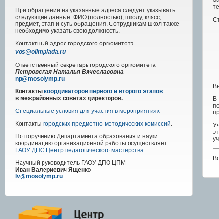
За
те
При обращении на указанные адреса следует указывать
следующие данные: ФИО (полностью), школу, класс,
Ст
предмет, этап и суть обращения. Сотрудникам школ также
необходимо указать свою должность.
Контактный адрес
городского
оргкомитета
vos@olimpiada.ru
Ответственный секретарь городского оргкомитета
Петровская Наталья Вячеславовна
np@mosolymp.ru
Вы
Контакты
координаторов первого и второго этапов
в межрайонных советах директоров.
В
п
Специальные условия для участия в мероприятиях
пр
Контакты
городских предметно-методических комиссий
.
Уч
эт
По поручению Департамента образования и науки
уч
координацию организационной работы осуществляет
ГАОУ ДПО Центр педагогического мастерства
.
Вс
Научный руководитель
ГАОУ ДПО ЦПМ
Иван Валериевич Ященко
iv@mosolymp.ru