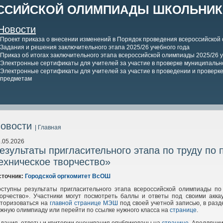
ССИЙСКОЙ ОЛИМПИАДЫ ШКОЛЬНИКО
Новости
Проект приказа о внесении изменений в Порядок проведения всероссийской
Задания и решения заключительного этапа 2025/26 учебного года
Приказ об итогах заключительного этапа всероссийской олимпиады 2025/26 у
Электронные сертификаты для учителей за участие в проверке муниципально
Электронные сертификаты для учителей за участие в проведении и проверке 
предметам
овости
| Главная
.05.2026
езультаты пригласительного этапа по труду по
ехническое творчество»
сточник:
Городской оргкомитет ВсОШ
оступны результаты пригласительного этапа всероссийской олимпиады по 
ворчество». Участники могут посмотреть баллы и ответы под своими акк
вторизоваться на
главной странице МЭШ
под своей учетной записью, в раз
жную олимпиаду или перейти по ссылке нужного класса на
странице
.