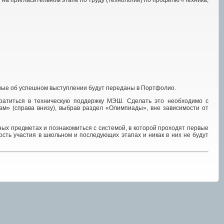
 на пригласительном этапе по труду (технологии) по профилю «Техника,
ные об успешном выступлении будут переданы в Портфолио.
братиться в техническую поддержку МЭШ. Сделать это необходимо с
ам» (справа внизу), выбрав раздел «Олимпиады», вне зависимости от
ных предметах и познакомиться с системой, в которой проходят первые
сть участия в школьном и последующих этапах и никак в них не будут