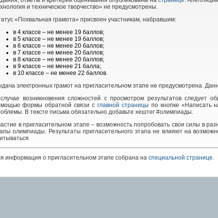
дания, ответы и критерии оценивания опубликованы на
странице
. Апелляции
хнология и техническое творчество» не предусмотрены.
атус «Похвальная грамота» присвоен участникам, набравшим:
в 4 классе – не менее 19 баллов;
в 5 классе – не менее 19 баллов;
в 6 классе – не менее 20 баллов;
в 7 классе – не менее 20 баллов;
в 8 классе – не менее 20 баллов;
в 9 классе – не менее 21 балла;
в 10 классе – не менее 22 баллов.
дача электронных грамот на пригласительном этапе не предусмотрена. Дан
 случае возникновения сложностей с просмотром результатов следует о
омощью формы обратной связи с
главной страницы
по кнопке «Написать н
облемы. В тексте письма обязательно добавьте хештег #олимпиады.
астие в пригласительном этапе – возможность попробовать свои силы в раз
апы олимпиады. Результаты пригласительного этапа не влияют на возможно
итываться.
я информация о пригласительном этапе собрана на
специальной странице
.