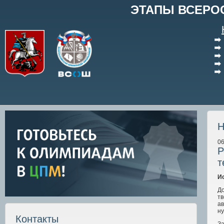
ЭТАПЫ ВСЕРО
Н
06
Р
т
И
Д
т
а
ну
Контакты