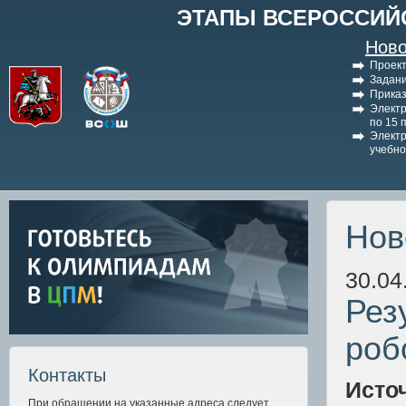
ЭТАПЫ ВСЕРОССИЙ
Ново
Проект
Задани
Приказ
Электр
по 15 
Электр
учебно
Нов
30.04
Рез
роб
Контакты
Исто
При обращении на указанные адреса следует