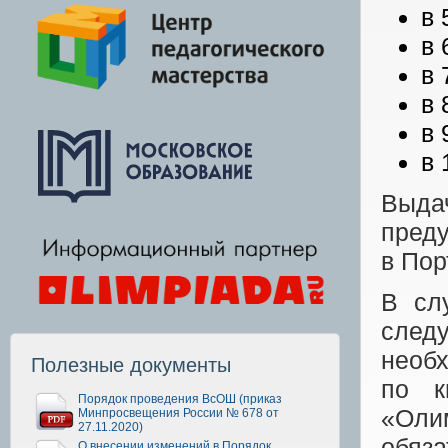
в 
в 
в 
в 
в 
в 
Выда
преду
в Пор
В сл
след
необ
Полезные документы
по к
Порядок проведения ВсОШ (приказ
«Оли
Минпросвещения России № 678 от
27.11.2020)
обяза
О внесении изменений в Порядок