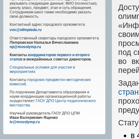
указывать следующие данные: ФИО (полностью),
Дост
школу, класс, предмет, этап и суть обращения.
Сотрудникам школ также необходимо указать
олим
свою должность.
«Инфо
Контактный адрес
городского
оргкомитета
vos@olimpiada.ru
свои
Ответственный секретарь городского оргкомитета
прос
Петровская Наталья Вячеславовна
np@mosolymp.ru
под с
Контакты
координаторов первого и второго
во в
этапов
в межрайонных советах директоров.
Специальные условия для участия в
перей
мероприятиях
Контакты
городских предметно-методических
Зада
комиссий
.
стра
По поручению Департамента образования и
науки координацию организационной работы
про
осуществляет
ГАОУ ДПО Центр педагогического
мастерства
.
пред
Научный руководитель
ГАОУ ДПО ЦПМ
Иван Валериевич Ященко
Стату
iv@mosolymp.ru
в 