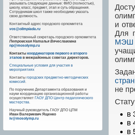
указывать следующие данные: ФИО (полностью),
Дост
школу, класс, предмет, этап и суть обращения.
Сотрудникам школ также необходимо указать
олимп
свою должность.
и отв
Контактный адрес
городского
оргкомитета
vos@olimpiada.ru
Для 
Ответственный секретарь городского оргкомитета
МЭШ
Петровская Наталья Вячеславовна
np@mosolymp.ru
учащ
Контакты
координаторов первого и второго
олимп
этапов
в межрайонных советах директоров.
Специальные условия для участия в
Зада
мероприятиях
Контакты
городских предметно-методических
стра
комиссий
.
не пр
По поручению Департамента образования и
науки координацию организационной работы
осуществляет
ГАОУ ДПО Центр педагогического
Стату
мастерства
.
Научный руководитель
ГАОУ ДПО ЦПМ
в 
Иван Валериевич Ященко
iv@mosolymp.ru
в 
в 