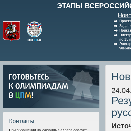
ЭТАПЫ ВСЕРОССИЙ
Ново
Проект
Задани
Приказ
Электр
по 15 
Электр
учебно
Нов
24.04
Рез
рус
Контакты
Исто
При обращении на указанные адреса следует