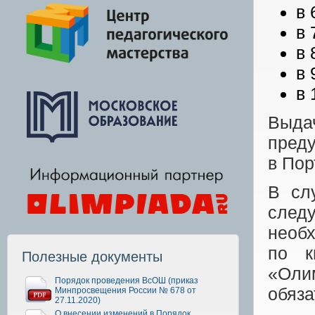
в 
в 
в 
в 
в 
Выда
преду
в Пор
В сл
след
необ
по к
Полезные документы
«Оли
Порядок проведения ВсОШ (приказ
обяза
Минпросвещения России № 678 от
27.11.2020)
О внесении изменений в Порядок