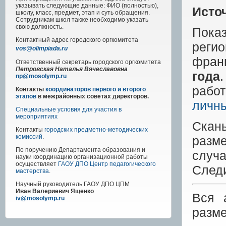
указывать следующие данные: ФИО (полностью),
Исто
школу, класс, предмет, этап и суть обращения.
Сотрудникам школ также необходимо указать
свою должность.
Пока
Контактный адрес
городского
оргкомитета
реги
vos@olimpiada.ru
фран
Ответственный секретарь городского оргкомитета
Петровская Наталья Вячеславовна
года
np@mosolymp.ru
работ
Контакты
координаторов первого и второго
этапов
в межрайонных советах директоров.
личн
Специальные условия для участия в
мероприятиях
Скан
Контакты
городских предметно-методических
комиссий
.
разм
По поручению Департамента образования и
случа
науки координацию организационной работы
осуществляет
ГАОУ ДПО Центр педагогического
След
мастерства
.
Научный руководитель
ГАОУ ДПО ЦПМ
Иван Валериевич Ященко
Вся 
iv@mosolymp.ru
разм