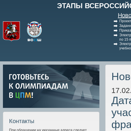
ЭТАПЫ ВСЕРОССИЙ
Ново
Проект
Задани
Приказ
Электр
по 15 
Электр
учебно
Нов
17.02
Дат
уча
Контакты
фра
При обращении на указанные адреса следует