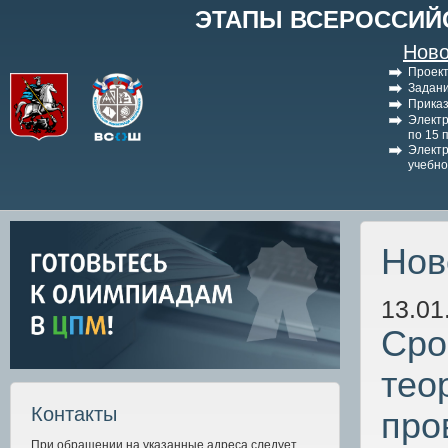
ЭТАПЫ ВСЕРОССИЙ
Ново
Проект
Задани
Приказ
Электр
по 15 
Электр
учебно
Нов
13.01
Сро
тео
Контакты
про
При обращении на указанные адреса следует