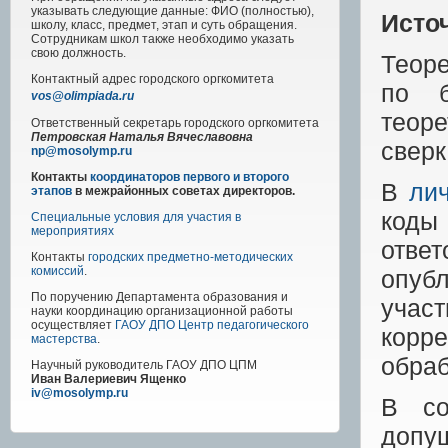
указывать следующие данные: ФИО (полностью),
Исто
школу, класс, предмет, этап и суть обращения.
Сотрудникам школ также необходимо указать
свою должность.
Теоре
Контактный адрес
городского
оргкомитета
по б
vos@olimpiada.ru
теор
Ответственный секретарь городского оргкомитета
Петровская Наталья Вячеславовна
сверк
np@mosolymp.ru
Контакты
координаторов первого и второго
В
ли
этапов
в межрайонных советах директоров.
коды
Специальные условия для участия в
мероприятиях
ответ
Контакты
городских предметно-методических
комиссий
.
опуб
По поручению Департамента образования и
участ
науки координацию организационной работы
осуществляет
ГАОУ ДПО Центр педагогического
корр
мастерства
.
обраб
Научный руководитель
ГАОУ ДПО ЦПМ
Иван Валериевич Ященко
iv@mosolymp.ru
В со
допу