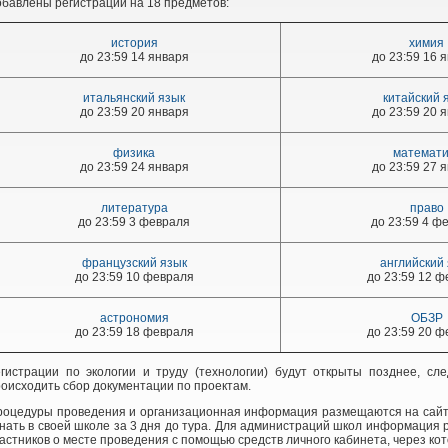
бавлены регистрации на 18 предметов:
история
химия
до 23:59 14 января
до 23:59 16 
итальянский язык
китайский 
до 23:59 20 января
до 23:59 20 
физика
математи
до 23:59 24 января
до 23:59 27 
литература
право
до 23:59 3 февраля
до 23:59 4 ф
французский язык
английский
до 23:59 10 февраля
до 23:59 12 
астрономия
ОБЗР
до 23:59 18 февраля
до 23:59 20 
егистрации по экологии и труду (технологии) будут открыты позднее, сл
оисходить сбор документации по проектам.
оцедуры проведения и организационная информация размещаются на сайте 
нать в своей школе за 3 дня до тура. Для администраций школ информация
астников о месте проведения с помощью средств личного кабинета, через ко