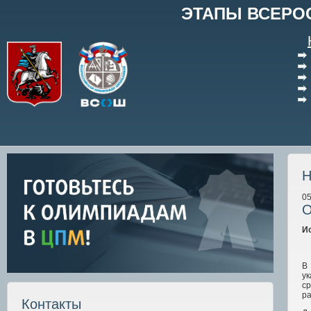
ЭТАПЫ ВСЕРО
Н
05
О
И
В
ук
ср
ра
Контакты