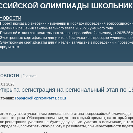
ССИЙСКОЙ ОЛИМПИАДЫ ШКОЛЬНИКО
Новости
Проект приказа о внесении изменений в Порядок проведения всероссийской
Задания и решения заключительного этапа 2025/26 учебного года
Приказ об итогах заключительного этапа всероссийской олимпиады 2025/26 у
Электронные сертификаты для учителей за участие в проверке муниципально
Электронные сертификаты для учителей за участие в проведении и проверке 
предметам
овости
| Главная
.01.2026
ткрыта регистрация на региональный этап по 
сточник:
Городской оргкомитет ВсОШ
 этом году всем участникам регионального этапа всероссийской олимпиад
азанные сроки. Обращаем внимание, что на каждый предмет, на который пр
ок регистрации участник не будет допущен до участия в олимпиаде, в то
спределен, посмотреть свою работу и результаты, при необходимости подат