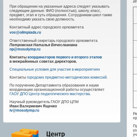
До
При обращении на указанные адреса следует указывать
следующие данные: ФИО (полностью), школу, класс,
предмет, этап и суть обращения. Сотрудникам школ также
необходимо указать свою должность.
Контактный адрес
городского
оргкомитета
vos@olimpiada.ru
Ответственный секретарь городского оргкомитета
Петровская Наталья Вячеславовна
np@mosolymp.ru
Контакты
координаторов первого и второго этапов
в межрайонных советах директоров.
Специальные условия для участия в мероприятиях
Контакты
городских предметно-методических комиссий
.
По поручению Департамента образования и науки
координацию организационной работы осуществляет
ГАОУ ДПО Центр педагогического мастерства
.
Научный руководитель
ГАОУ ДПО ЦПМ
Иван Валериевич Ященко
iv@mosolymp.ru
Р
пр
Пр
уз
уч