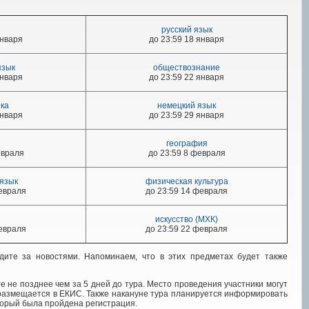
русский язык
января
до 23:59 18 января
язык
обществознание
января
до 23:59 22 января
ка
немецкий язык
января
до 23:59 29 января
география
евраля
до 23:59 8 февраля
 язык
физическая культура
февраля
до 23:59 14 февраля
искусство (МХК)
февраля
до 23:59 22 февраля
едите за новостями. Напоминаем, что в этих предметах будет также
не позднее чем за 5 дней до тура. Место проведения участники могут
 размещается в ЕКИС. Также накануне тура планируется информировать
торый была пройдена регистрация.