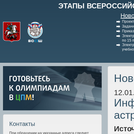
ЭТАПЫ ВСЕРОССИЙ
Ново
Проект
Задани
Приказ
Электр
по 15 
Электр
учебно
Нов
12.01
Инф
аст
Контакты
Исто
При обращении на указанные адреса следует