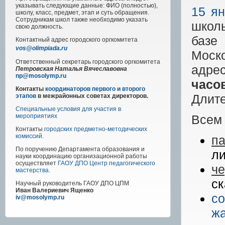
указывать следующие данные: ФИО (полностью),
15 я
школу, класс, предмет, этап и суть обращения.
Сотрудникам школ также необходимо указать
школь
свою должность.
базе
Контактный адрес
городского
оргкомитета
vos@olimpiada.ru
Моско
Ответственный секретарь городского оргкомитета
адре
Петровская Наталья Вячеславовна
np@mosolymp.ru
часо
Контакты
координаторов первого и второго
Длите
этапов
в межрайонных советах директоров.
Специальные условия для участия в
Всем
мероприятиях
Контакты
городских предметно-методических
комиссий
.
па
По поручению Департамента образования и
ли
науки координацию организационной работы
осуществляет
ГАОУ ДПО Центр педагогического
ч
мастерства
.
ск
Научный руководитель
ГАОУ ДПО ЦПМ
Иван Валериевич Ященко
с
iv@mosolymp.ru
ж