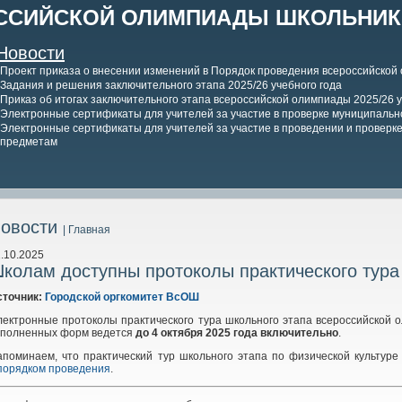
ССИЙСКОЙ ОЛИМПИАДЫ ШКОЛЬНИКО
Новости
Проект приказа о внесении изменений в Порядок проведения всероссийской
Задания и решения заключительного этапа 2025/26 учебного года
Приказ об итогах заключительного этапа всероссийской олимпиады 2025/26 у
Электронные сертификаты для учителей за участие в проверке муниципально
Электронные сертификаты для учителей за участие в проведении и проверке 
предметам
овости
| Главная
.10.2025
колам доступны протоколы практического тура 
сточник:
Городской оргкомитет ВсОШ
лектронные протоколы практического тура школьного этапа всероссийской
аполненных форм ведется
до
4
октября 2025
года включительно
.
апоминаем, что практический тур школьного этапа по физической культур
порядком проведения
.