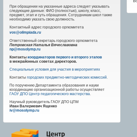
В
При обращении на указанные адреса следует указывать
следующие данные: ФИО (полностью), школу, класс,
предмет, этап и суть обращения. Сотрудникам школ также
необходимо указать свою должность.
Контактный адрес
городского
оргкомитета
vos@olimpiada.ru
Ответственный секретарь городского оргкомитета
Петровская Наталья Вячеславовна
np@mosolymp.ru
Контакты
координаторов первого и второго этапов
в межрайонных советах директоров.
Специальные условия для участия в мероприятиях
Контакты
городских предметно-методических комиссий
.
По поручению Департамента образования и науки
координацию организационной работы осуществляет
ГАОУ ДПО Центр педагогического мастерства
.
Научный руководитель
ГАОУ ДПО ЦПМ
Иван Валериевич Ященко
iv@mosolymp.ru