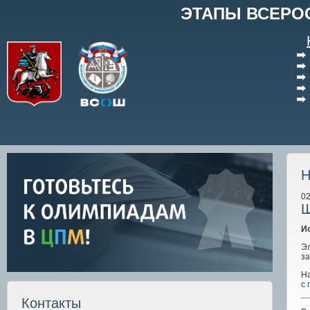
ЭТАПЫ ВСЕРО
Н
02
Ш
И
Э
з
Н
с
Контакты