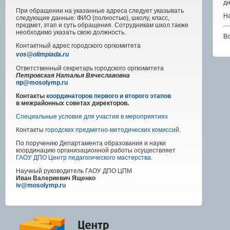
дн
При обращении на указанные адреса следует указывать
На
следующие данные: ФИО (полностью), школу, класс,
предмет, этап и суть обращения. Сотрудникам школ также
необходимо указать свою должность.
В
Контактный адрес
городского
оргкомитета
vos@olimpiada.ru
Ответственный секретарь городского оргкомитета
Петровская Наталья Вячеславовна
np@mosolymp.ru
Контакты
координаторов первого и второго этапов
в межрайонных советах директоров.
Специальные условия для участия в мероприятиях
Контакты
городских предметно-методических комиссий
.
По поручению Департамента образования и науки
координацию организационной работы осуществляет
ГАОУ ДПО Центр педагогического мастерства
.
Научный руководитель
ГАОУ ДПО ЦПМ
Иван Валериевич Ященко
iv@mosolymp.ru