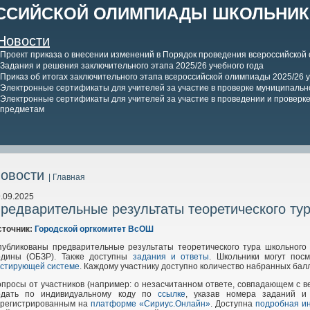
ССИЙСКОЙ ОЛИМПИАДЫ ШКОЛЬНИКО
Новости
Проект приказа о внесении изменений в Порядок проведения всероссийской
Задания и решения заключительного этапа 2025/26 учебного года
Приказ об итогах заключительного этапа всероссийской олимпиады 2025/26 у
Электронные сертификаты для учителей за участие в проверке муниципально
Электронные сертификаты для учителей за участие в проведении и проверке 
предметам
овости
| Главная
.09.2025
редварительные результаты теоретического ту
сточник:
Городской оргкомитет ВсОШ
публикованы предварительные результаты теоретического тура школьного
одины (ОБЗР). Также доступны
задания и ответы
. Школьники могут пос
естирующей системе
. Каждому участнику доступно количество набранных балл
опросы от участников (например: о незасчитанном ответе, совпадающем с
одать по индивидуальному коду по
ссылке
, указав номера заданий и
арегистрированным на
платформе «Сириус.Онлайн»
. Доступна
подробная и