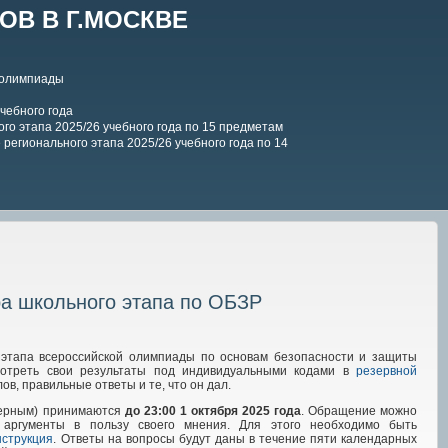
В В Г.МОСКВЕ
 олимпиады
чебного года
го этапа 2025/26 учебного года по 15 предметам
регионального этапа 2025/26 учебного года по 14
ра школьного этапа по ОБЗР
 этапа всероссийской олимпиады по основам безопасности и защиты
мотреть свои результаты под индивидуальными кодами в
резервной
ов, правильные ответы и те, что он дал.
 верным) принимаются
до 23:00 1
октября 2025
года
. Обращение можно
 аргументы в пользу своего мнения. Для этого необходимо быть
нструкция
. Ответы на вопросы будут даны в течение пяти календарных