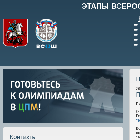
ЭТАПЫ ВСЕРО
Н
29
П
И
О
Р
т
В
п
Контакты
з