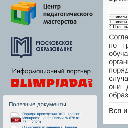
5-6 классы
7-8 классы
9-11 класс
Согла
по г
обуч
орга
поря
случа
они 
образ
Полезные документы
Вся 
Порядок проведения ВсОШ (приказ
Минпросвещения России № 678 от
27.11.2020)
О внесении изменений в Порядок