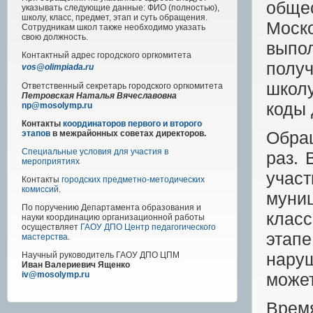
обще
указывать следующие данные: ФИО (полностью),
школу, класс, предмет, этап и суть обращения.
Моск
Сотрудникам школ также необходимо указать
свою должность.
выпо
Контактный адрес
городского
оргкомитета
полу
vos@olimpiada.ru
школ
Ответственный секретарь городского оргкомитета
Петровская Наталья Вячеславовна
коды
np@mosolymp.ru
Контакты
координаторов первого и второго
Обра
этапов
в межрайонных советах директоров.
Специальные условия для участия в
раз. 
мероприятиях
уча
Контакты
городских предметно-методических
комиссий
.
муниц
По поручению Департамента образования и
клас
науки координацию организационной работы
осуществляет
ГАОУ ДПО Центр педагогического
этап
мастерства
.
нару
Научный руководитель
ГАОУ ДПО ЦПМ
Иван Валериевич Ященко
может
iv@mosolymp.ru
Время