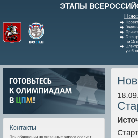
ЭТАПЫ ВСЕРОССИЙ
Ново
Проект
Задани
Приказ
Электр
по 15 
Электр
учебно
Нов
18.09
Ста
Исто
Контакты
Стар
При обращении на указанные адреса следует