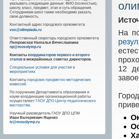
оли
указывать следующие данные: ФИО (полностью),
школу, класс, предмет, этап и суть обращения.
Сотрудникам школ также необходимо указать
свою должность.
Исто
Контактный адрес
городского
оргкомитета
vos@olimpiada.ru
На п
Ответственный секретарь городского оргкомитета
резу
Петровская Наталья Вячеславовна
np@mosolymp.ru
есте
Контакты
координаторов первого и второго
прохо
этапов
в межрайонных советах директоров.
12 д
Специальные условия для участия в
мероприятиях
завое
Контакты
городских предметно-методических
комиссий
.
По поручению Департамента образования и
Горо
науки координацию организационной работы
осуществляет
ГАОУ ДПО Центр педагогического
приве
мастерства
.
Научный руководитель
ГАОУ ДПО ЦПМ
О
Иван Валериевич Ященко
iv@mosolymp.ru
О
Х