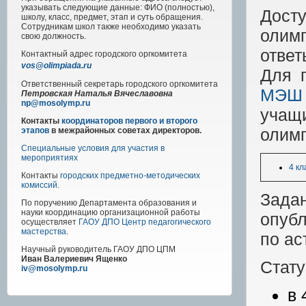
указывать следующие данные: ФИО (полностью),
Дост
школу, класс, предмет, этап и суть обращения.
Сотрудникам школ также необходимо указать
олим
свою должность.
ответ
Контактный адрес
городского
оргкомитета
vos@olimpiada.ru
Для 
Ответственный секретарь городского оргкомитета
МЭШ
Петровская Наталья Вячеславовна
np@mosolymp.ru
учащ
Контакты
координаторов первого и второго
олимп
этапов
в межрайонных советах директоров.
Специальные условия для участия в
мероприятиях
4 кл
Контакты
городских предметно-методических
комиссий
.
Зада
По поручению Департамента образования и
науки координацию организационной работы
опуб
осуществляет
ГАОУ ДПО Центр педагогического
мастерства
.
по ас
Научный руководитель
ГАОУ ДПО ЦПМ
Иван Валериевич Ященко
Стату
iv@mosolymp.ru
в 