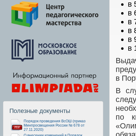
в 
в 
в 
в 
в 
в 
Выда
преду
в Пор
В сл
след
необ
Полезные документы
по к
Порядок проведения ВсОШ (приказ
«Оли
Минпросвещения России № 678 от
27.11.2020)
обяза
О внесении изменений в Порядок