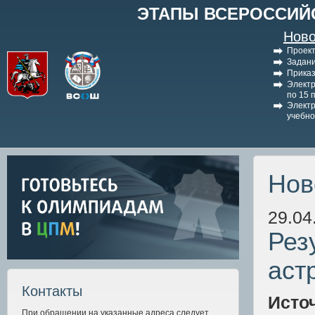
ЭТАПЫ ВСЕРОССИЙ
Ново
Проект
Задани
Приказ
Электр
по 15 
Электр
учебно
Нов
29.04
Рез
аст
Контакты
Исто
При обращении на указанные адреса следует