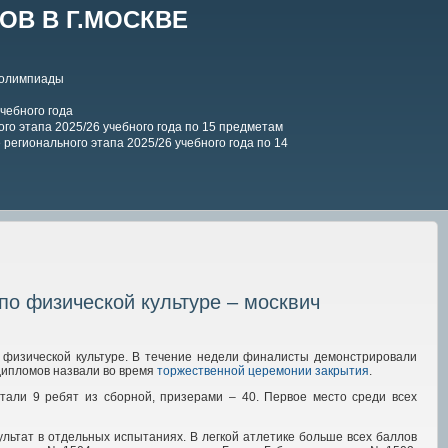
В В Г.МОСКВЕ
 олимпиады
чебного года
го этапа 2025/26 учебного года по 15 предметам
регионального этапа 2025/26 учебного года по 14
по физической культуре – москвич
о физической культуре. В течение недели финалисты демонстрировали
дипломов назвали во время
торжественной церемонии закрытия
.
тали 9
ребят из сборной, призерами – 40. Первое место среди всех
ьтат в отдельных испытаниях. В легкой атлетике больше всех баллов