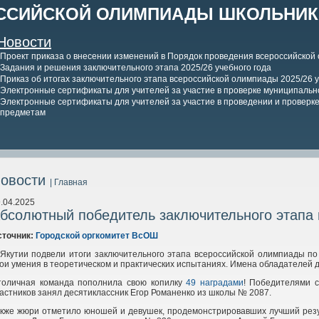
ССИЙСКОЙ ОЛИМПИАДЫ ШКОЛЬНИКО
Новости
Проект приказа о внесении изменений в Порядок проведения всероссийской
Задания и решения заключительного этапа 2025/26 учебного года
Приказ об итогах заключительного этапа всероссийской олимпиады 2025/26 у
Электронные сертификаты для учителей за участие в проверке муниципально
Электронные сертификаты для учителей за участие в проведении и проверке 
предметам
овости
| Главная
.04.2025
бсолютный победитель заключительного этапа 
сточник:
Городской оргкомитет ВсОШ
 Якутии подвели итоги заключительного этапа всероссийской олимпиады п
ои умения в теоретическом и практических испытаниях. Имена обладателей 
толичная команда пополнила свою копилку
49
наградами
! Победителями с
астников занял десятиклассник Егор Романенко из школы №
2087.
кже жюри отметило юношей и девушек, продемонстрировавших лучший резул