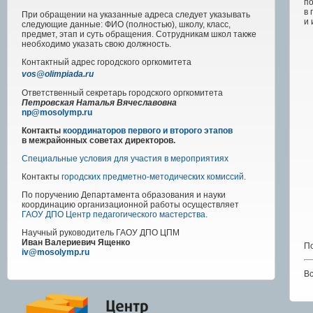
п
в 
При обращении на указанные адреса следует указывать
и
следующие данные: ФИО (полностью), школу, класс,
предмет, этап и суть обращения. Сотрудникам школ также
необходимо указать свою должность.
Контактный адрес
городского
оргкомитета
vos@olimpiada.ru
Ответственный секретарь городского оргкомитета
Петровская Наталья Вячеславовна
np@mosolymp.ru
Контакты
координаторов первого и второго этапов
в межрайонных советах директоров.
Специальные условия для участия в мероприятиях
Контакты
городских предметно-методических комиссий
.
По поручению Департамента образования и науки
координацию организационной работы осуществляет
ГАОУ ДПО Центр педагогического мастерства
.
Научный руководитель
ГАОУ ДПО ЦПМ
Иван Валериевич Ященко
По
iv@mosolymp.ru
В