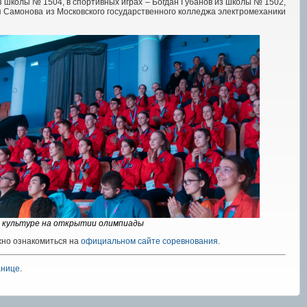
из школы №
1504, в спортивных играх – Богдан Губанов из школы №
1502,
я Самонова из Московского государственного колледжа электромеханики
й культуре на открытии олимпиады
но ознакомиться на
официальном сайте соревнования
.
анице
.