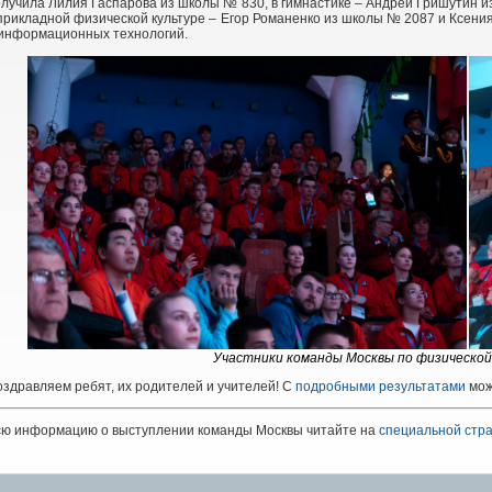
олучила Лилия Гаспарова из школы №
830, в гимнастике – Андрей Гришутин 
прикладной физической культуре – Егор Романенко из школы №
2087 и Ксени
 информационных технологий.
Участники команды Москвы по физическо
здравляем ребят, их родителей и учителей! С
подробными результатами
мож
сю информацию о выступлении команды Москвы читайте на
специальной стр