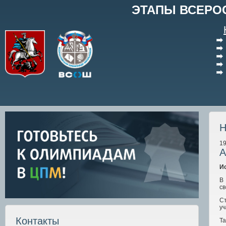
ЭТАПЫ ВСЕРО
Н
19
А
И
В
св
С
уч
Контакты
Та