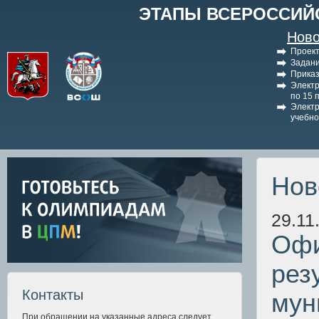
ЭТАПЫ ВСЕРОССИЙ
Ново
Проект
Задани
Приказ
Электр
по 15 
Электр
учебно
Нов
29.11
Офи
рез
Контакты
мун
При обращении на указанные адреса следует