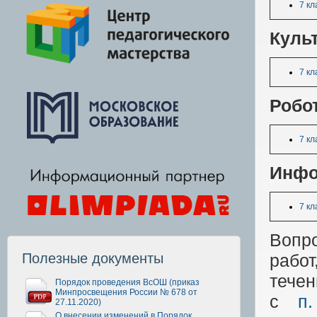
7 кл
Культ
7 кл
Робо
7 кл
Инфо
7 кл
Вопр
Полезные документы
работ
тече
Порядок проведения ВсОШ (приказ
Минпросвещения России № 678 от
с
п
27.11.2020)
О внесении изменений в Порядок