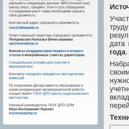
указывать следующие данные: ФИО (полностью),
Исто
школу, класс, предмет, этап и суть обращения.
Сотрудникам школ также необходимо указать
свою должность.
Учас
Контактный адрес
городского
оргкомитета
труд
vos@olimpiada.ru
резу
Ответственный секретарь городского оргкомитета
Петровская Наталья Вячеславовна
дата
np@mosolymp.ru
года
Контакты
координаторов первого и второго
этапов
в межрайонных советах директоров.
Набра
Специальные условия для участия в
мероприятиях
свои
Контакты
городских предметно-методических
комиссий
.
нужн
По поручению Департамента образования и
учет
науки координацию организационной работы
осуществляет
ГАОУ ДПО Центр педагогического
вкла
мастерства
.
перей
Научный руководитель
ГАОУ ДПО ЦПМ
Иван Валериевич Ященко
iv@mosolymp.ru
Техни