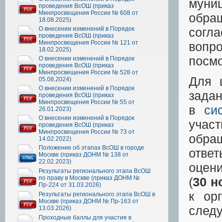
муни
проведения ВсОШ (приказ
Минпросвещения России № 608 от
обра
18.08.2025)
О внесении изменений в Порядок
согла
проведения ВсОШ (приказ
Минпросвещения России № 121 от
вопро
18.02.2025)
посмо
О внесении изменений в Порядок
проведения ВсОШ (приказ
Минпросвещения России № 528 от
Для 
05.08.2024)
О внесении изменений в Порядок
зада
проведения ВсОШ (приказ
Минпросвещения России № 55 от
в
си
26.01.2023)
О внесении изменений в Порядок
учас
проведения ВсОШ (приказ
Минпросвещения России № 73 от
обращ
14.02.2022)
Положение об этапах ВсОШ в городе
отве
Москве (приказ ДОНМ № 138 от
22.02.2023)
оцен
Результаты регионального этапа ВсОШ
по праву в Москве (приказ ДОНМ №
(
30 н
Пр-224 от 31.03.2026)
к ор
Результаты регионального этапа ВсОШ в
Москве (приказ ДОНМ № Пр-163 от
след
13.03.2026)
Проходные баллы для участия в