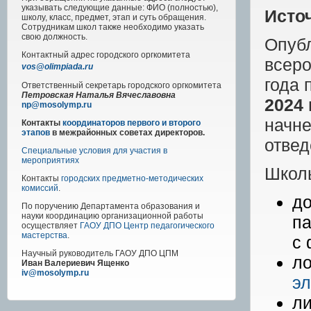
указывать следующие данные: ФИО (полностью),
Исто
школу, класс, предмет, этап и суть обращения.
Сотрудникам школ также необходимо указать
свою должность.
Опуб
Контактный адрес
городского
оргкомитета
всеро
vos@olimpiada.ru
года 
Ответственный секретарь городского оргкомитета
Петровская Наталья Вячеславовна
2024
np@mosolymp.ru
начн
Контакты
координаторов первого и второго
этапов
в межрайонных советах директоров.
отвед
Специальные условия для участия в
мероприятиях
Школь
Контакты
городских предметно-методических
комиссий
.
д
По поручению Департамента образования и
науки координацию организационной работы
па
осуществляет
ГАОУ ДПО Центр педагогического
мастерства
.
с 
Научный руководитель
ГАОУ ДПО ЦПМ
ло
Иван Валериевич Ященко
iv@mosolymp.ru
э
ли