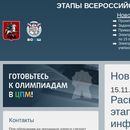
ЭТАПЫ ВСЕРОССИЙ
Ново
Проект
Задани
Приказ
Электр
по 15 
Электр
учебно
Нов
15.11
Рас
эта
Контакты
инф
При обращении на указанные адреса следует