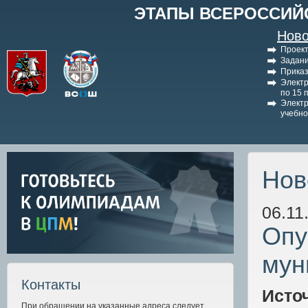
ЭТАПЫ ВСЕРОССИЙ
Ново
Проект
Задани
Приказ
Электр
по 15 
Электр
учебно
Нов
06.11
Опу
мун
Контакты
Исто
При обращении на указанные адреса следует