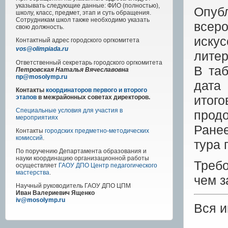
указывать следующие данные: ФИО (полностью),
Опуб
школу, класс, предмет, этап и суть обращения.
Сотрудникам школ также необходимо указать
всер
свою должность.
иску
Контактный адрес
городского
оргкомитета
vos@olimpiada.ru
литер
Ответственный секретарь городского оргкомитета
В та
Петровская Наталья Вячеславовна
np@mosolymp.ru
дата
Контакты
координаторов первого и второго
итог
этапов
в межрайонных советах директоров.
Специальные условия для участия в
прод
мероприятиях
Ране
Контакты
городских предметно-методических
комиссий
.
тура 
По поручению Департамента образования и
науки координацию организационной работы
Требо
осуществляет
ГАОУ ДПО Центр педагогического
мастерства
.
чем з
Научный руководитель
ГАОУ ДПО ЦПМ
Иван Валериевич Ященко
iv@mosolymp.ru
Вся 