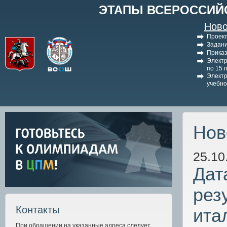
ЭТАПЫ ВСЕРОССИЙ
Ново
Проект
Задани
Приказ
Электр
по 15 
Электр
учебно
Нов
25.10
Дат
рез
Контакты
ита
При обращении на указанные адреса следует