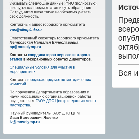
указывать следующие данные: ФИО (полностью),
Исто
школу, класс, предмет, этап и суть обращения.
Сотрудникам школ также необходимо указать
свою должность.
Пре
Контактный адрес
городского
оргкомитета
всер
vos@olimpiada.ru
опуб
Ответственный секретарь городского оргкомитета
Петровская Наталья Вячеславовна
октя
np@mosolymp.ru
выпол
Контакты
координаторов первого и второго
этапов
в межрайонных советах директоров.
Специальные условия для участия в
Вся 
мероприятиях
Контакты
городских предметно-методических
комиссий
.
По поручению Департамента образования и
науки координацию организационной работы
осуществляет
ГАОУ ДПО Центр педагогического
мастерства
.
Научный руководитель
ГАОУ ДПО ЦПМ
Иван Валериевич Ященко
iv@mosolymp.ru