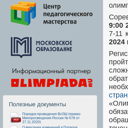
олимп
Сорев
9:00 
7-11 
2024 
Реги
прой
сложн
обра
необ
стра
«Оли
Полезные документы
обяз
Порядок проведения ВсОШ (приказ
обра
Минпросвещения России № 678 от
27.11.2020)
О внесении изменений в Порядок