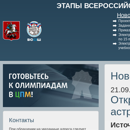
ЭТАПЫ ВСЕРОССИЙ
Ново
Проект
Задани
Приказ
Электр
по 15 
Электр
учебно
Нов
21.09
Отк
аст
Контакты
Исто
При обращении на указанные адреса следует