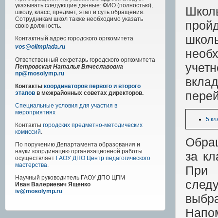
указывать следующие данные: ФИО (полностью),
Школь
школу, класс, предмет, этап и суть обращения.
Сотрудникам школ также необходимо указать
прой
свою должность.
школ
Контактный адрес
городского
оргкомитета
vos@olimpiada.ru
необ
Ответственный секретарь городского оргкомитета
учет
Петровская Наталья Вячеславовна
np@mosolymp.ru
вкла
Контакты
координаторов первого и второго
перей
этапов
в межрайонных советах директоров.
Специальные условия для участия в
мероприятиях
5 кл
Контакты
городских предметно-методических
комиссий
.
Обращ
По поручению Департамента образования и
науки координацию организационной работы
за кл
осуществляет
ГАОУ ДПО Центр педагогического
мастерства
.
При 
Научный руководитель
ГАОУ ДПО ЦПМ
следу
Иван Валериевич Ященко
iv@mosolymp.ru
выбр
Напо