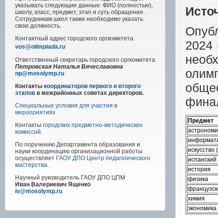
указывать следующие данные: ФИО (полностью),
Исто
школу, класс, предмет, этап и суть обращения.
Сотрудникам школ также необходимо указать
свою должность.
Опуб
Контактный адрес
городского
оргкомитета
2024
vos@olimpiada.ru
необх
Ответственный секретарь городского оргкомитета
Петровская Наталья Вячеславовна
оли
np@mosolymp.ru
обще
Контакты
координаторов первого и второго
этапов
в межрайонных советах директоров.
фина
Специальные условия для участия в
мероприятиях
Предмет
Контакты
городских предметно-методических
астроном
комиссий
.
информат
По поручению Департамента образования и
искусство
науки координацию организационной работы
осуществляет
ГАОУ ДПО Центр педагогического
испанский
мастерства
.
история
Научный руководитель
ГАОУ ДПО ЦПМ
физика
Иван Валериевич Ященко
французск
iv@mosolymp.ru
химия
экономика