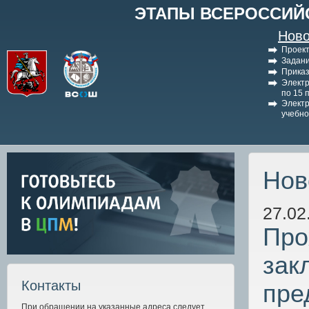
ЭТАПЫ ВСЕРОССИЙ
Ново
Проект
Задани
Приказ
Электр
по 15 
Электр
учебно
Нов
27.02
Про
зак
Контакты
пре
При обращении на указанные адреса следует