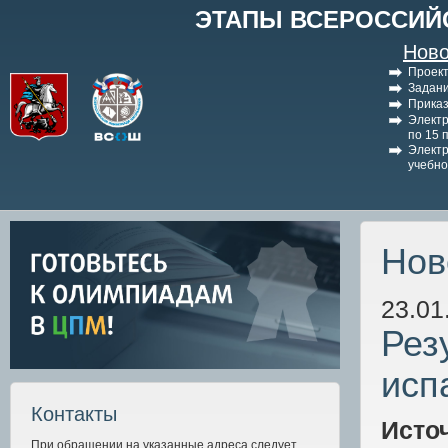
ЭТАПЫ ВСЕРОССИЙ
Ново
Проект
Задани
Приказ
Электр
по 15 
Электр
учебно
Нов
23.01
Рез
исп
Контакты
Исто
При обращении на указанные адреса следует