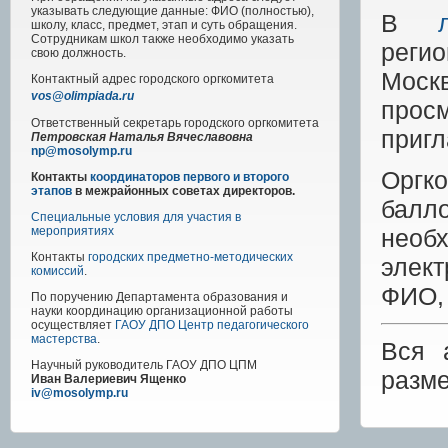
указывать следующие данные: ФИО (полностью),
В
школу, класс, предмет, этап и суть обращения.
Сотрудникам школ также необходимо указать
реги
свою должность.
Моск
Контактный адрес
городского
оргкомитета
vos@olimpiada.ru
просм
Ответственный секретарь городского оргкомитета
приг
Петровская Наталья Вячеславовна
np@mosolymp.ru
Оргко
Контакты
координаторов первого и второго
этапов
в межрайонных советах директоров.
балл
Специальные условия для участия в
необ
мероприятиях
Контакты
городских предметно-методических
элек
комиссий
.
ФИО, 
По поручению Департамента образования и
науки координацию организационной работы
осуществляет
ГАОУ ДПО Центр педагогического
мастерства
.
Вся 
Научный руководитель
ГАОУ ДПО ЦПМ
разм
Иван Валериевич Ященко
iv@mosolymp.ru