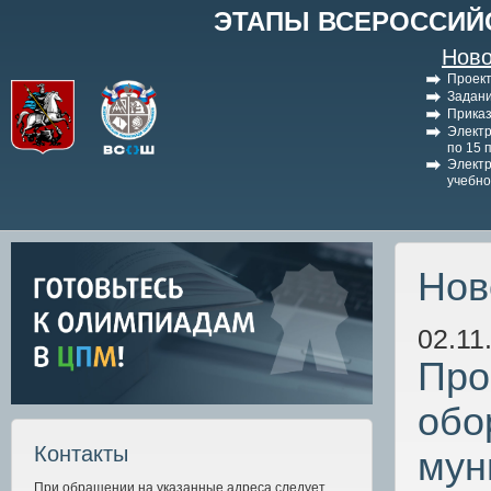
ЭТАПЫ ВСЕРОССИЙ
Ново
Проект
Задани
Приказ
Электр
по 15 
Электр
учебно
Нов
02.11
Про
обо
Контакты
мун
При обращении на указанные адреса следует