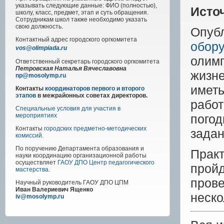
указывать следующие данные: ФИО (полностью),
Исто
школу, класс, предмет, этап и суть обращения.
Сотрудникам школ также необходимо указать
свою должность.
Опу
Контактный адрес
городского
оргкомитета
обор
vos@olimpiada.ru
оли
Ответственный секретарь городского оргкомитета
Петровская Наталья Вячеславовна
жизн
np@mosolymp.ru
имет
Контакты
координаторов первого и второго
этапов
в межрайонных советах директоров.
рабо
Специальные условия для участия в
пого
мероприятиях
Контакты
городских предметно-методических
задан
комиссий
.
По поручению Департамента образования и
Прак
науки координацию организационной работы
осуществляет
ГАОУ ДПО Центр педагогического
прой
мастерства
.
прове
Научный руководитель
ГАОУ ДПО ЦПМ
Иван Валериевич Ященко
неско
iv@mosolymp.ru