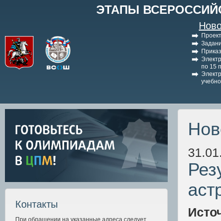
ЭТАПЫ ВСЕРОССИЙ
Ново
Проект
Задани
Приказ
Электр
по 15 
Электр
учебно
Нов
31.01
Рез
аст
Контакты
Исто
При обращении на указанные адреса следует