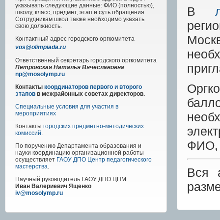
указывать следующие данные: ФИО (полностью),
В
школу, класс, предмет, этап и суть обращения.
Сотрудникам школ также необходимо указать
реги
свою должность.
Моск
Контактный адрес
городского
оргкомитета
vos@olimpiada.ru
необ
Ответственный секретарь городского оргкомитета
приг
Петровская Наталья Вячеславовна
np@mosolymp.ru
Оргко
Контакты
координаторов первого и второго
этапов
в межрайонных советах директоров.
балл
Специальные условия для участия в
необ
мероприятиях
Контакты
городских предметно-методических
элек
комиссий
.
ФИО, 
По поручению Департамента образования и
науки координацию организационной работы
осуществляет
ГАОУ ДПО Центр педагогического
мастерства
.
Вся 
Научный руководитель
ГАОУ ДПО ЦПМ
разм
Иван Валериевич Ященко
iv@mosolymp.ru