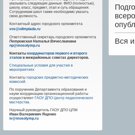
указывать следующие данные: ФИО (полностью),
Под
школу, класс, предмет, этап и суть обращения.
Сотрудникам школ также необходимо указать
всер
свою должность.
опуб
Контактный адрес
городского
оргкомитета
vos@olimpiada.ru
Ответственный секретарь городского оргкомитета
Вся 
Петровская Наталья Вячеславовна
np@mosolymp.ru
Контакты
координаторов первого и второго
этапов
в межрайонных советах директоров.
Специальные условия для участия в
мероприятиях
Контакты
городских предметно-методических
комиссий
.
По поручению Департамента образования и
науки координацию организационной работы
осуществляет
ГАОУ ДПО Центр педагогического
мастерства
.
Научный руководитель
ГАОУ ДПО ЦПМ
Иван Валериевич Ященко
iv@mosolymp.ru