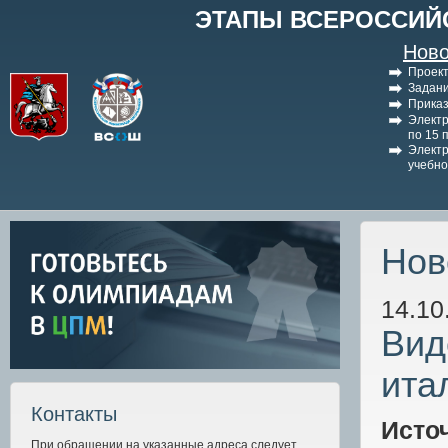
ЭТАПЫ ВСЕРОССИЙ
Ново
Проект
Задани
Приказ
Электр
по 15 
Электр
учебно
Нов
14.10
Вид
ита
Контакты
Исто
При обращении на указанные адреса следует