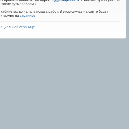
ких проблем написать на адрес
reg@olimpiada.ru
. В письме нужно указать
 также суть проблемы.
абинетах до начала показа работ. В этом случае на сайте будет
ии можно на
странице
.
пециальной странице
.