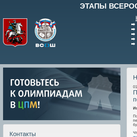
ЭТАПЫ ВСЕРО
Н
01
П
п
И
П
п
б
Чт
Контакты