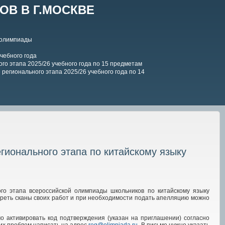
В В Г.МОСКВЕ
 олимпиады
чебного года
го этапа 2025/26 учебного года по 15 предметам
регионального этапа 2025/26 учебного года по 14
егионального этапа по китайскому языку
го этапа всероссийской олимпиады школьников по китайскому языку
отреть сканы своих работ и при необходимости подать апелляцию можно
мо активировать код подтверждения (указан на приглашении) согласно