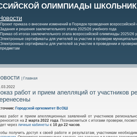
ССИЙСКОЙ ОЛИМПИАДЫ ШКОЛЬНИКО
Новости
Проект приказа о внесении изменений в Порядок проведения всероссийской
Задания и решения заключительного этапа 2025/26 учебного года
Приказ об итогах заключительного этапа всероссийской олимпиады 2025/26 у
Электронные сертификаты для учителей за участие в проверке муниципально
Электронные сертификаты для учителей за участие в проведении и проверке 
предметам
овости
| Главная
.03.2022
оказ работ и прием апелляций от участников р
еренесены
сточник:
Городской оргкомитет ВсОШ
оказ работ и прием апелляционных заявлений от участников регионально
ереносится на
2 марта 2022 года
. Познакомиться с итогами проверки, посм
удет через
личные кабинеты
с 10 до 22 часов
.
обы получить доступ к своей работе и результатам, участникам необходи