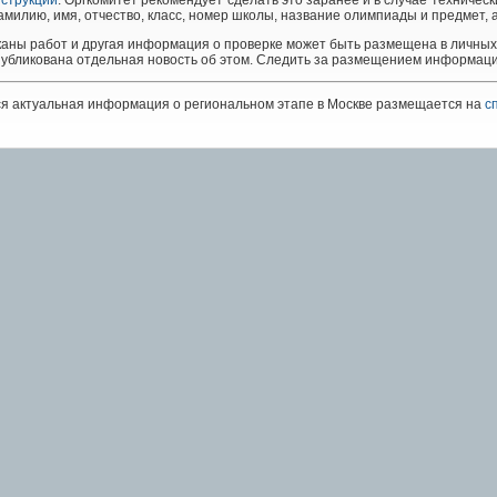
струкции
. Оргкомитет рекомендует сделать это заранее и в случае техничес
милию, имя, отчество, класс, номер школы, название олимпиады и предмет, а
аны работ и другая информация о проверке может быть размещена в личных к
убликована отдельная новость об этом. Следить за размещением информац
я актуальная информация о региональном этапе в Москве размещается на
с