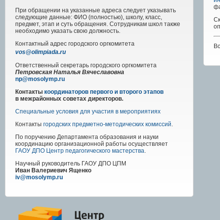
ин
фа
При обращении на указанные адреса следует указывать
следующие данные: ФИО (полностью), школу, класс,
Ск
предмет, этап и суть обращения. Сотрудникам школ также
оп
необходимо указать свою должность.
Контактный адрес
городского
оргкомитета
Вс
vos@olimpiada.ru
Ответственный секретарь городского оргкомитета
Петровская Наталья Вячеславовна
np@mosolymp.ru
Контакты
координаторов первого и второго этапов
в межрайонных советах директоров.
Специальные условия для участия в мероприятиях
Контакты
городских предметно-методических комиссий
.
По поручению Департамента образования и науки
координацию организационной работы осуществляет
ГАОУ ДПО Центр педагогического мастерства
.
Научный руководитель
ГАОУ ДПО ЦПМ
Иван Валериевич Ященко
iv@mosolymp.ru